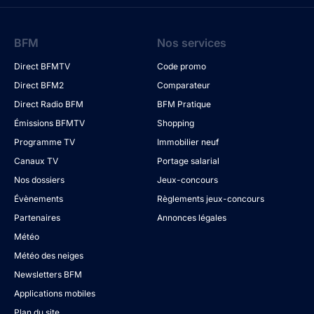
BFM
Nos services
Direct BFMTV
Code promo
Direct BFM2
Comparateur
Direct Radio BFM
BFM Pratique
Émissions BFMTV
Shopping
Programme TV
Immobilier neuf
Canaux TV
Portage salarial
Nos dossiers
Jeux-concours
Évènements
Règlements jeux-concours
Partenaires
Annonces légales
Météo
Météo des neiges
Newsletters BFM
Applications mobiles
Plan du site