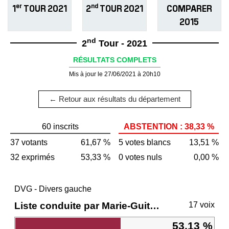
er
nd
1
TOUR 2021
2
TOUR 2021
COMPARER
2015
nd
2
Tour - 2021
RÉSULTATS COMPLETS
Mis à jour le 27/06/2021 à 20h10
← Retour aux résultats du département
60 inscrits
ABSTENTION : 38,33 %
37 votants
61,67 %
5 votes blancs
13,51 %
32 exprimés
53,33 %
0 votes nuls
0,00 %
DVG - Divers gauche
Liste conduite par Marie-Guite DUFAY
17 voix
53,13 %