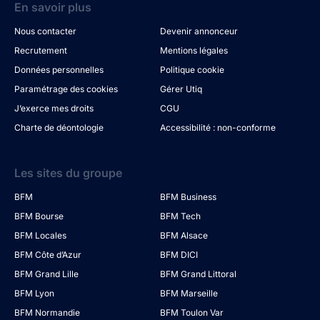
En savoir plus
Nous contacter
Devenir annonceur
Recrutement
Mentions légales
Données personnelles
Politique cookie
Paramétrage des cookies
Gérer Utiq
J’exerce mes droits
CGU
Charte de déontologie
Accessibilité : non-conforme
Les sites du groupe
BFM
BFM Business
BFM Bourse
BFM Tech
BFM Locales
BFM Alsace
BFM Côte d’Azur
BFM DICI
BFM Grand Lille
BFM Grand Littoral
BFM Lyon
BFM Marseille
BFM Normandie
BFM Toulon Var