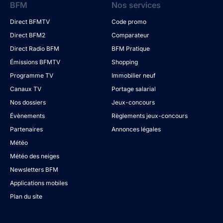
BFM
Nos services
Direct BFMTV
Code promo
Direct BFM2
Comparateur
Direct Radio BFM
BFM Pratique
Émissions BFMTV
Shopping
Programme TV
Immobilier neuf
Canaux TV
Portage salarial
Nos dossiers
Jeux-concours
Évènements
Règlements jeux-concours
Partenaires
Annonces légales
Météo
Météo des neiges
Newsletters BFM
Applications mobiles
Plan du site