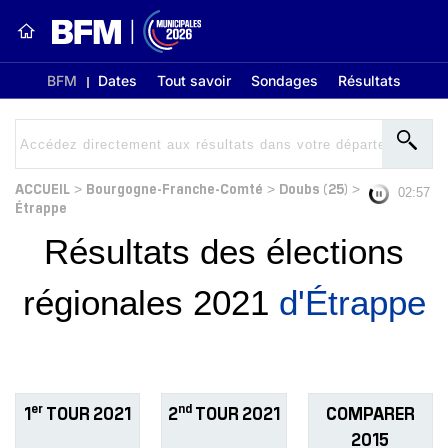
BFM
Dates
Tout savoir
Sondages
Résultats
ACCUEIL
Bourgogne-Franche-Comté
Doubs (25)
>
>
>
02:56
Étrappe
Résultats des élections
régionales 2021
d'Étrappe
er
nd
1
TOUR 2021
2
TOUR 2021
COMPARER
2015