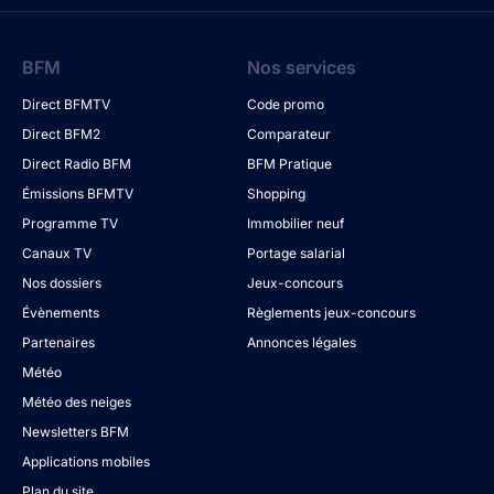
BFM
Nos services
Direct BFMTV
Code promo
Direct BFM2
Comparateur
Direct Radio BFM
BFM Pratique
Émissions BFMTV
Shopping
Programme TV
Immobilier neuf
Canaux TV
Portage salarial
Nos dossiers
Jeux-concours
Évènements
Règlements jeux-concours
Partenaires
Annonces légales
Météo
Météo des neiges
Newsletters BFM
Applications mobiles
Plan du site