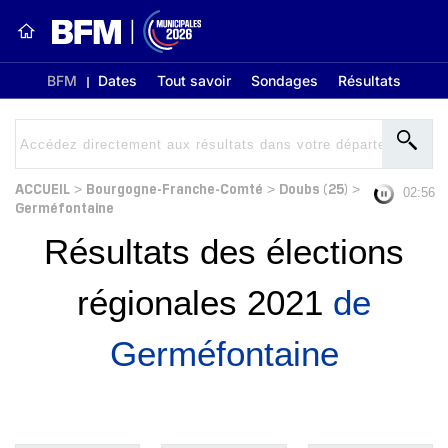
BFM
Dates
Tout savoir
Sondages
Résultats
ACCUEIL
Bourgogne-Franche-Comté
Doubs (25)
>
>
>
02:56
Germéfontaine
Résultats des élections
régionales 2021
de
Germéfontaine