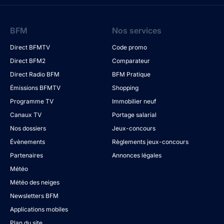
BFM
Nos services
Direct BFMTV
Code promo
Direct BFM2
Comparateur
Direct Radio BFM
BFM Pratique
Émissions BFMTV
Shopping
Programme TV
Immobilier neuf
Canaux TV
Portage salarial
Nos dossiers
Jeux-concours
Évènements
Règlements jeux-concours
Partenaires
Annonces légales
Météo
Météo des neiges
Newsletters BFM
Applications mobiles
Plan du site