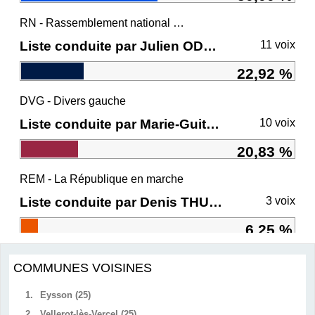
RN - Rassemblement national et ses alliés
Liste conduite par Julien ODOUL
11 voix
22,92 %
DVG - Divers gauche
Liste conduite par Marie-Guite DUFAY
10 voix
20,83 %
REM - La République en marche
Liste conduite par Denis THURIOT
3 voix
6,25 %
COMMUNES VOISINES
1.
Eysson (25)
2.
Vellerot-lès-Vercel (25)