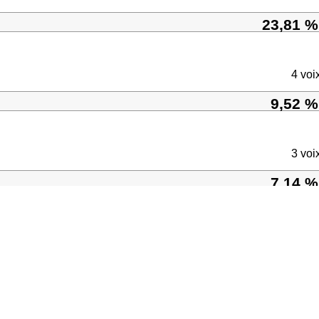
23,81 %
4 voi
9,52 %
3 voi
7,14 %