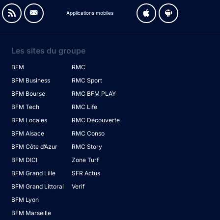
Applications mobiles
Les sites du groupe
BFM
RMC
BFM Business
RMC Sport
BFM Bourse
RMC BFM PLAY
BFM Tech
RMC Life
BFM Locales
RMC Découverte
BFM Alsace
RMC Conso
BFM Côte d’Azur
RMC Story
BFM DICI
Zone Turf
BFM Grand Lille
SFR Actus
BFM Grand Littoral
Verif
BFM Lyon
BFM Marseille