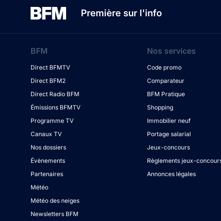
Première sur l'info
BFM
Nos services
Direct BFMTV
Code promo
Direct BFM2
Comparateur
Direct Radio BFM
BFM Pratique
Émissions BFMTV
Shopping
Programme TV
Immobilier neuf
Canaux TV
Portage salarial
Nos dossiers
Jeux-concours
Évènements
Règlements jeux-concour
Partenaires
Annonces légales
Météo
Météo des neiges
Newsletters BFM