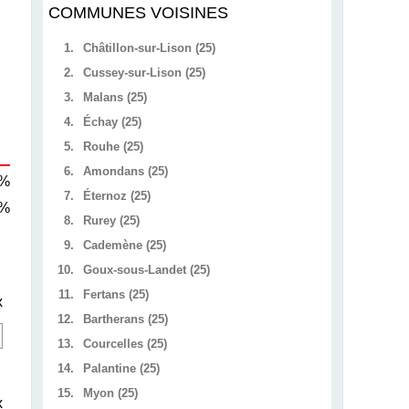
COMMUNES VOISINES
1.
Châtillon-sur-Lison (25)
2.
Cussey-sur-Lison (25)
3.
Malans (25)
4.
Échay (25)
5.
Rouhe (25)
6.
Amondans (25)
 %
7.
Éternoz (25)
 %
8.
Rurey (25)
9.
Cademène (25)
10.
Goux-sous-Landet (25)
11.
Fertans (25)
x
12.
Bartherans (25)
13.
Courcelles (25)
14.
Palantine (25)
15.
Myon (25)
x