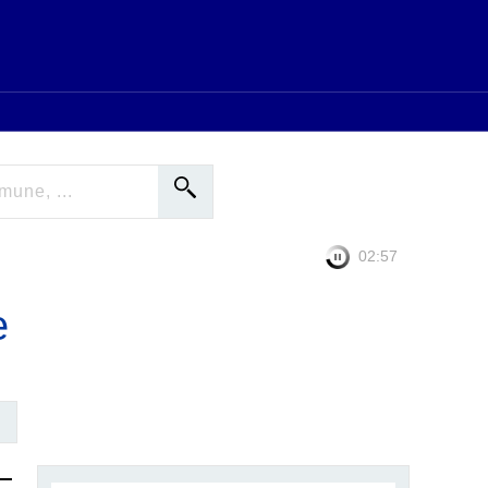
02:56
e