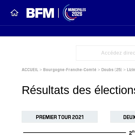
ACCUEIL
Bourgogne-Franche-Comté
Doubs (25)
Lizi
>
>
>
Résultats des électio
PREMIER TOUR 2021
DEUX
n
2