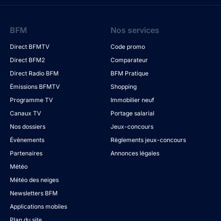
BFM
Nos services
Direct BFMTV
Code promo
Direct BFM2
Comparateur
Direct Radio BFM
BFM Pratique
Émissions BFMTV
Shopping
Programme TV
Immobilier neuf
Canaux TV
Portage salarial
Nos dossiers
Jeux-concours
Évènements
Règlements jeux-concours
Partenaires
Annonces légales
Météo
Météo des neiges
Newsletters BFM
Applications mobiles
Plan du site