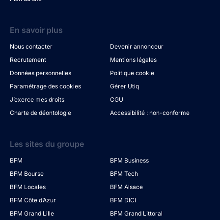
En savoir plus
Nous contacter
Devenir annonceur
Recrutement
Mentions légales
Données personnelles
Politique cookie
Paramétrage des cookies
Gérer Utiq
J’exerce mes droits
CGU
Charte de déontologie
Accessibilité : non-conforme
Les sites du groupe
BFM
BFM Business
BFM Bourse
BFM Tech
BFM Locales
BFM Alsace
BFM Côte d’Azur
BFM DICI
BFM Grand Lille
BFM Grand Littoral