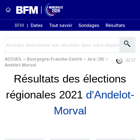
BFM
Dates
Tout savoir
Sondages
Résultats
ACCUEIL
Bourgogne-Franche-Comté
Jura (39)
>
>
>
02:56
Andelot-Morval
Résultats des élections
régionales 2021
d'Andelot-
Morval