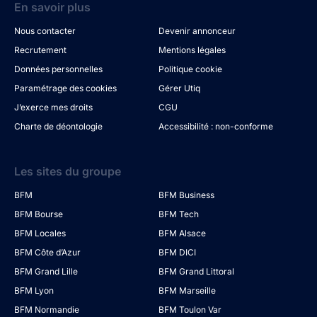
En savoir plus
Nous contacter
Devenir annonceur
Recrutement
Mentions légales
Données personnelles
Politique cookie
Paramétrage des cookies
Gérer Utiq
J’exerce mes droits
CGU
Charte de déontologie
Accessibilité : non-conforme
Les sites du groupe
BFM
BFM Business
BFM Bourse
BFM Tech
BFM Locales
BFM Alsace
BFM Côte d’Azur
BFM DICI
BFM Grand Lille
BFM Grand Littoral
BFM Lyon
BFM Marseille
BFM Normandie
BFM Toulon Var