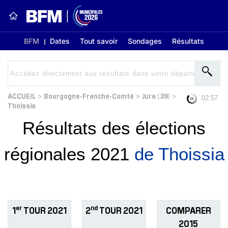
BFM
Dates
Tout savoir
Sondages
Résultats
ACCUEIL
Bourgogne-Franche-Comté
Jura (39)
>
>
>
02:56
Thoissia
Résultats des élections
régionales 2021
de Thoissia
er
nd
1
TOUR 2021
2
TOUR 2021
COMPARER
2015