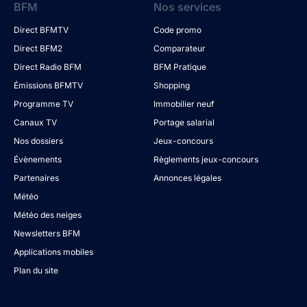
BFM
Nos services
Direct BFMTV
Code promo
Direct BFM2
Comparateur
Direct Radio BFM
BFM Pratique
Émissions BFMTV
Shopping
Programme TV
Immobilier neuf
Canaux TV
Portage salarial
Nos dossiers
Jeux-concours
Évènements
Règlements jeux-concours
Partenaires
Annonces légales
Météo
Météo des neiges
Newsletters BFM
Applications mobiles
Plan du site