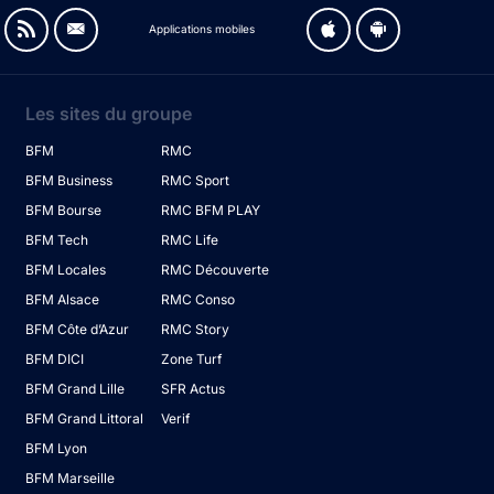
Applications mobiles
Les sites du groupe
BFM
RMC
BFM Business
RMC Sport
BFM Bourse
RMC BFM PLAY
BFM Tech
RMC Life
BFM Locales
RMC Découverte
BFM Alsace
RMC Conso
BFM Côte d’Azur
RMC Story
BFM DICI
Zone Turf
BFM Grand Lille
SFR Actus
BFM Grand Littoral
Verif
BFM Lyon
BFM Marseille