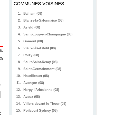
COMMUNES VOISINES
1.
Balham (08)
2.
Blanzy-la-Salonnaise (08)
3.
Asfeld (08)
4.
Saint-Loup-en-Champagne (08)
5.
Gomont (08)
6.
Vieux-lès-Asfeld (08)
 %
7.
Roizy (08)
 %
8.
Sault-Saint-Remy (08)
9.
Saint-Germainmont (08)
10.
Houdilcourt (08)
11.
Avançon (08)
x
12.
Herpy-l'Arlésienne (08)
13.
Avaux (08)
14.
Villers-devant-le-Thour (08)
15.
Poilcourt-Sydney (08)
x