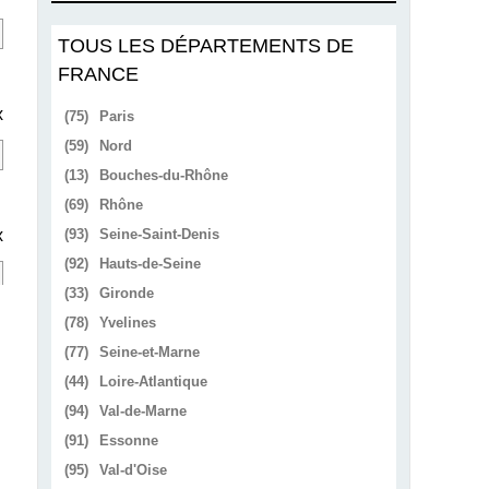
TOUS LES DÉPARTEMENTS DE
FRANCE
x
(75)
Paris
(59)
Nord
(13)
Bouches-du-Rhône
(69)
Rhône
x
(93)
Seine-Saint-Denis
(92)
Hauts-de-Seine
(33)
Gironde
(78)
Yvelines
(77)
Seine-et-Marne
(44)
Loire-Atlantique
(94)
Val-de-Marne
(91)
Essonne
(95)
Val-d'Oise