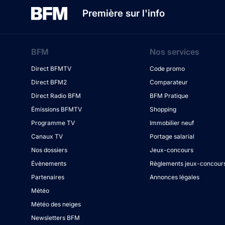
Première sur l'info
BFM
Nos services
Direct BFMTV
Code promo
Direct BFM2
Comparateur
Direct Radio BFM
BFM Pratique
Émissions BFMTV
Shopping
Programme TV
Immobilier neuf
Canaux TV
Portage salarial
Nos dossiers
Jeux-concours
Évènements
Règlements jeux-concour
Partenaires
Annonces légales
Météo
Météo des neiges
Newsletters BFM