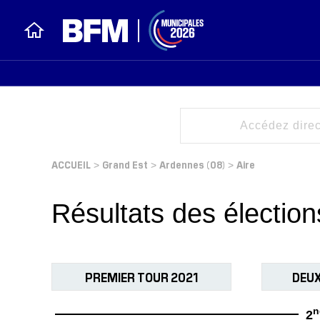
ACCUEIL
Grand Est
Ardennes (08)
Aire
>
>
>
Résultats des électio
PREMIER TOUR 2021
DEUX
n
2