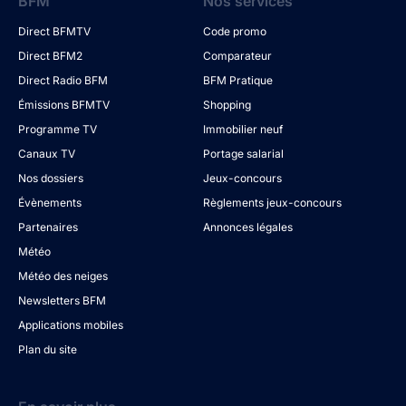
BFM
Nos services
Direct BFMTV
Code promo
Direct BFM2
Comparateur
Direct Radio BFM
BFM Pratique
Émissions BFMTV
Shopping
Programme TV
Immobilier neuf
Canaux TV
Portage salarial
Nos dossiers
Jeux-concours
Évènements
Règlements jeux-concours
Partenaires
Annonces légales
Météo
Météo des neiges
Newsletters BFM
Applications mobiles
Plan du site