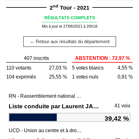
nd
2
Tour - 2021
RÉSULTATS COMPLETS
Mis à jour le 27/06/2021 à 20h18
← Retour aux résultats du département
407 inscrits
ABSTENTION : 72,97 %
110 votants
27,03 %
5 votes blancs
4,55 %
104 exprimés
25,55 %
1 votes nuls
0,91 %
RN - Rassemblement national et ses alliés
Liste conduite par Laurent JACOBELLI
41 voix
39,42 %
UCD - Union au centre et à droite