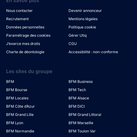
En savoir plus
Nous contacter
Devenir annonceur
Recrutement
Mentions légales
Données personnelles
Politique cookie
Paramétrage des cookies
Gérer Utiq
J’exerce mes droits
CGU
Charte de déontologie
Accessibilité : non-conforme
Les sites du groupe
BFM
BFM Business
BFM Bourse
BFM Tech
BFM Locales
BFM Alsace
BFM Côte d’Azur
BFM DICI
BFM Grand Lille
BFM Grand Littoral
BFM Lyon
BFM Marseille
BFM Normandie
BFM Toulon Var