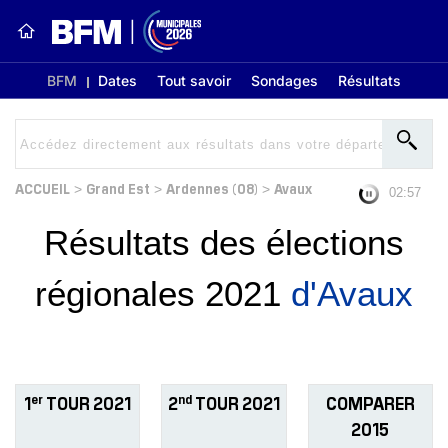
BFM
Dates
Tout savoir
Sondages
Résultats
ACCUEIL
Grand Est
Ardennes (08)
Avaux
>
>
>
02:56
Résultats des élections
régionales 2021
d'Avaux
er
nd
1
TOUR 2021
2
TOUR 2021
COMPARER
2015