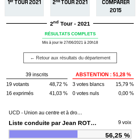
er
nd
1
TOUR 2021
2
TOUR 2021
COMPARER
2015
nd
2
Tour - 2021
RÉSULTATS COMPLETS
Mis à jour le 27/06/2021 à 20h18
← Retour aux résultats du département
39 inscrits
ABSTENTION : 51,28 %
19 votants
48,72 %
3 votes blancs
15,79 %
16 exprimés
41,03 %
0 votes nuls
0,00 %
UCD - Union au centre et à droite
Liste conduite par Jean ROTTNER
9 voix
56,25 %