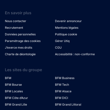
En savoir plus
Nous contacter
Devenir annonceur
Recrutement
Mentions légales
Données personnelles
Politique cookie
Paramétrage des cookies
Gérer Utiq
J’exerce mes droits
CGU
Charte de déontologie
Accessibilité : non-conforme
Les sites du groupe
BFM
BFM Business
BFM Bourse
BFM Tech
BFM Locales
BFM Alsace
BFM Côte d’Azur
BFM DICI
BFM Grand Lille
BFM Grand Littoral