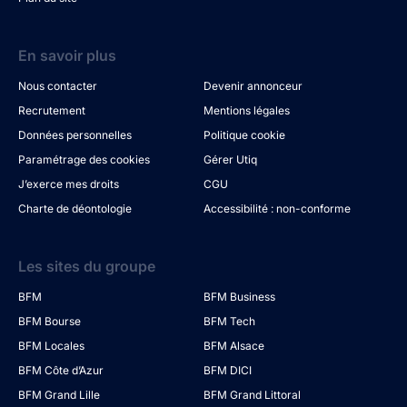
En savoir plus
Nous contacter
Devenir annonceur
Recrutement
Mentions légales
Données personnelles
Politique cookie
Paramétrage des cookies
Gérer Utiq
J’exerce mes droits
CGU
Charte de déontologie
Accessibilité : non-conforme
Les sites du groupe
BFM
BFM Business
BFM Bourse
BFM Tech
BFM Locales
BFM Alsace
BFM Côte d’Azur
BFM DICI
BFM Grand Lille
BFM Grand Littoral