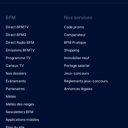
BFM
Nos services
Direct BFMTV
Code promo
Direct BFM2
Comparateur
Direct Radio BFM
BFM Pratique
Émissions BFMTV
Shopping
Programme TV
Immobilier neuf
Canaux TV
Portage salarial
Nos dossiers
Jeux-concours
Évènements
Règlements jeux-concours
Partenaires
Annonces légales
Météo
Météo des neiges
Newsletters BFM
Applications mobiles
Plan du site