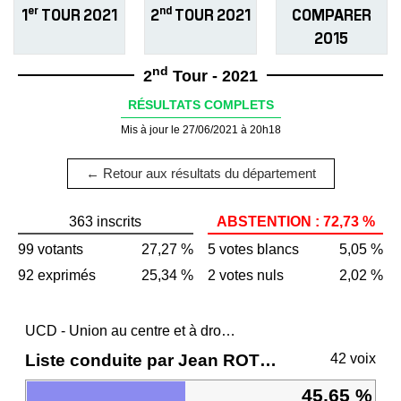
er
nd
1
TOUR 2021
2
TOUR 2021
COMPARER
2015
nd
2
Tour - 2021
RÉSULTATS COMPLETS
Mis à jour le 27/06/2021 à 20h18
← Retour aux résultats du département
363 inscrits
ABSTENTION : 72,73 %
99 votants
27,27 %
5 votes blancs
5,05 %
92 exprimés
25,34 %
2 votes nuls
2,02 %
UCD - Union au centre et à droite
Liste conduite par Jean ROTTNER
42 voix
45,65 %