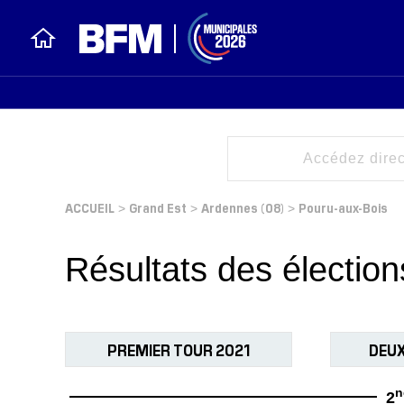
ACCUEIL
Grand Est
Ardennes (08)
Pouru-aux-Bois
>
>
>
Résultats des électio
PREMIER TOUR 2021
DEUX
n
2