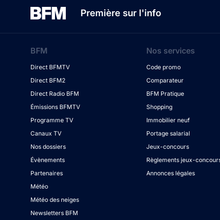
Première sur l'info
BFM
Nos services
Direct BFMTV
Code promo
Direct BFM2
Comparateur
Direct Radio BFM
BFM Pratique
Émissions BFMTV
Shopping
Programme TV
Immobilier neuf
Canaux TV
Portage salarial
Nos dossiers
Jeux-concours
Évènements
Règlements jeux-concour
Partenaires
Annonces légales
Météo
Météo des neiges
Newsletters BFM