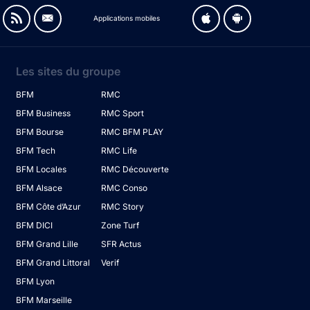
Applications mobiles
Les sites du groupe
BFM
RMC
BFM Business
RMC Sport
BFM Bourse
RMC BFM PLAY
BFM Tech
RMC Life
BFM Locales
RMC Découverte
BFM Alsace
RMC Conso
BFM Côte d’Azur
RMC Story
BFM DICI
Zone Turf
BFM Grand Lille
SFR Actus
BFM Grand Littoral
Verif
BFM Lyon
BFM Marseille