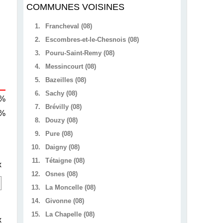
COMMUNES VOISINES
1.
Francheval (08)
2.
Escombres-et-le-Chesnois (08)
3.
Pouru-Saint-Remy (08)
4.
Messincourt (08)
5.
Bazeilles (08)
6.
Sachy (08)
 %
7.
Brévilly (08)
 %
8.
Douzy (08)
9.
Pure (08)
10.
Daigny (08)
11.
Tétaigne (08)
x
12.
Osnes (08)
13.
La Moncelle (08)
14.
Givonne (08)
15.
La Chapelle (08)
x