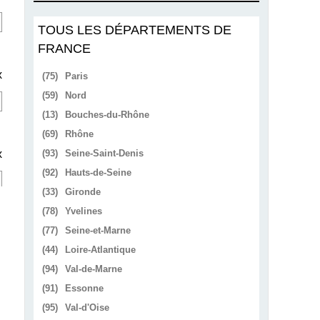
TOUS LES DÉPARTEMENTS DE
FRANCE
x
(75)
Paris
(59)
Nord
(13)
Bouches-du-Rhône
(69)
Rhône
x
(93)
Seine-Saint-Denis
(92)
Hauts-de-Seine
(33)
Gironde
(78)
Yvelines
(77)
Seine-et-Marne
(44)
Loire-Atlantique
(94)
Val-de-Marne
(91)
Essonne
(95)
Val-d'Oise