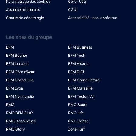
Paramétrage des cookies
Gérer Utiq
J’exerce mes droits
CGU
Charte de déontologie
Accessibilité : non-conforme
Les sites du groupe
BFM
BFM Business
BFM Bourse
BFM Tech
BFM Locales
BFM Alsace
BFM Côte d’Azur
BFM DICI
BFM Grand Lille
BFM Grand Littoral
BFM Lyon
BFM Marseille
BFM Normandie
BFM Toulon Var
RMC
RMC Sport
RMC BFM PLAY
RMC Life
RMC Découverte
RMC Conso
RMC Story
Zone Turf