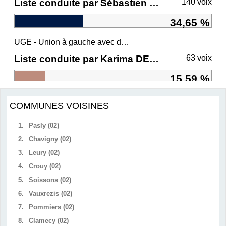
Liste conduite par Sébastien CHENU
140 voix
34,65 %
UGE - Union à gauche avec des écologistes
Liste conduite par Karima DELLI
63 voix
15,59 %
COMMUNES VOISINES
1.
Pasly (02)
2.
Chavigny (02)
3.
Leury (02)
4.
Crouy (02)
5.
Soissons (02)
6.
Vauxrezis (02)
7.
Pommiers (02)
8.
Clamecy (02)