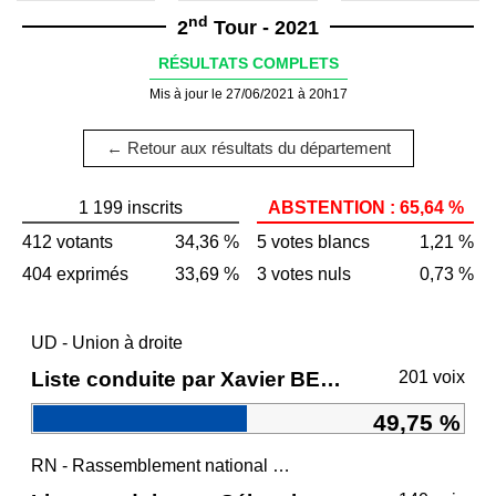
nd
2
Tour - 2021
RÉSULTATS COMPLETS
Mis à jour le 27/06/2021 à 20h17
← Retour aux résultats du département
1 199 inscrits
ABSTENTION : 65,64 %
412 votants
34,36 %
5 votes blancs
1,21 %
404 exprimés
33,69 %
3 votes nuls
0,73 %
UD - Union à droite
Liste conduite par Xavier BERTRAND
201 voix
49,75 %
RN - Rassemblement national et ses alliés