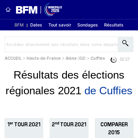
BFM
Dates
Tout savoir
Sondages
Résultats
ACCUEIL
Hauts-de-France
Aisne (02)
Cuffies
>
>
>
02:56
Résultats des élections
régionales 2021
de Cuffies
er
nd
1
TOUR 2021
2
TOUR 2021
COMPARER
2015