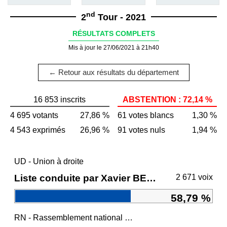
nd
2
Tour - 2021
RÉSULTATS COMPLETS
Mis à jour le 27/06/2021 à 21h40
← Retour aux résultats du département
16 853 inscrits
ABSTENTION : 72,14 %
4 695 votants
27,86 %
61 votes blancs
1,30 %
4 543 exprimés
26,96 %
91 votes nuls
1,94 %
UD - Union à droite
Liste conduite par Xavier BERTRAND
2 671 voix
58,79 %
RN - Rassemblement national et ses alliés