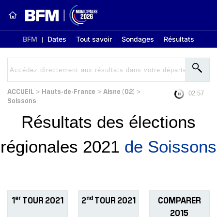
BFM
Dates
Tout savoir
Sondages
Résultats
ACCUEIL
Hauts-de-France
Aisne (02)
>
>
>
02:56
Soissons
Résultats des élections
régionales 2021
de Soissons
er
nd
1
TOUR 2021
2
TOUR 2021
COMPARER
2015