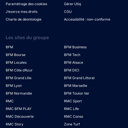
Paramétrage des cookies
Gérer Utiq
J’exerce mes droits
CGU
Charte de déontologie
Accessibilité : non-conforme
Les sites du groupe
BFM
BFM Business
BFM Bourse
BFM Tech
BFM Locales
BFM Alsace
BFM Côte d’Azur
BFM DICI
BFM Grand Lille
BFM Grand Littoral
BFM Lyon
BFM Marseille
BFM Normandie
BFM Toulon Var
RMC
RMC Sport
RMC BFM PLAY
RMC Life
RMC Découverte
RMC Conso
RMC Story
Zone Turf