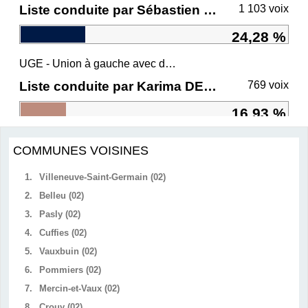
Liste conduite par Sébastien CHENU
1 103 voix
24,28 %
UGE - Union à gauche avec des écologistes
Liste conduite par Karima DELLI
769 voix
16,93 %
COMMUNES VOISINES
1.
Villeneuve-Saint-Germain (02)
2.
Belleu (02)
3.
Pasly (02)
4.
Cuffies (02)
5.
Vauxbuin (02)
6.
Pommiers (02)
7.
Mercin-et-Vaux (02)
8.
Crouy (02)