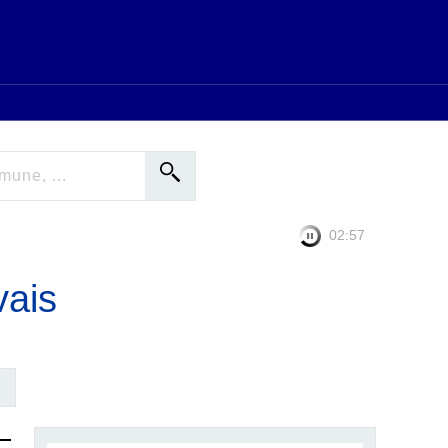
02:56
vais