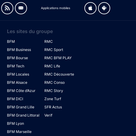
Applications mobiles
Les sites du groupe
BFM
RMC
BFM Business
RMC Sport
BFM Bourse
RMC BFM PLAY
BFM Tech
RMC Life
BFM Locales
RMC Découverte
BFM Alsace
RMC Conso
BFM Côte d’Azur
RMC Story
BFM DICI
Zone Turf
BFM Grand Lille
SFR Actus
BFM Grand Littoral
Verif
BFM Lyon
BFM Marseille