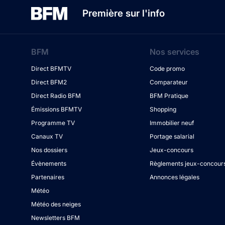
Première sur l'info
BFM
Nos services
Direct BFMTV
Code promo
Direct BFM2
Comparateur
Direct Radio BFM
BFM Pratique
Émissions BFMTV
Shopping
Programme TV
Immobilier neuf
Canaux TV
Portage salarial
Nos dossiers
Jeux-concours
Évènements
Règlements jeux-concour
Partenaires
Annonces légales
Météo
Météo des neiges
Newsletters BFM