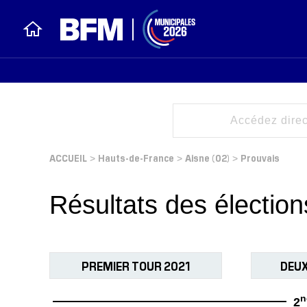
ACCUEIL
Hauts-de-France
Aisne (02)
Prouvais
>
>
>
Résultats des électio
PREMIER TOUR 2021
DEUX
n
2