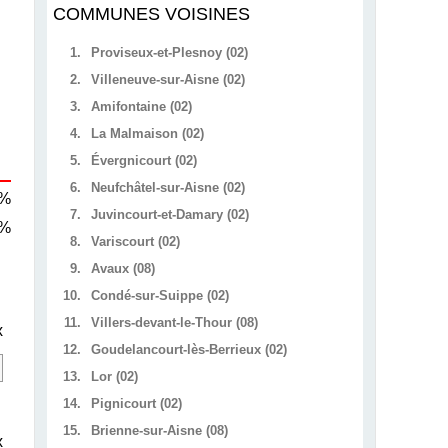
COMMUNES VOISINES
1.
Proviseux-et-Plesnoy (02)
2.
Villeneuve-sur-Aisne (02)
3.
Amifontaine (02)
4.
La Malmaison (02)
5.
Évergnicourt (02)
6.
Neufchâtel-sur-Aisne (02)
 %
7.
Juvincourt-et-Damary (02)
 %
8.
Variscourt (02)
9.
Avaux (08)
10.
Condé-sur-Suippe (02)
11.
Villers-devant-le-Thour (08)
x
12.
Goudelancourt-lès-Berrieux (02)
13.
Lor (02)
14.
Pignicourt (02)
15.
Brienne-sur-Aisne (08)
x