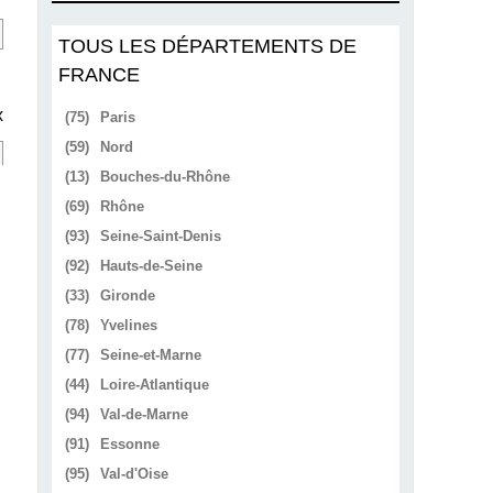
TOUS LES DÉPARTEMENTS DE
FRANCE
x
(75)
Paris
(59)
Nord
(13)
Bouches-du-Rhône
(69)
Rhône
(93)
Seine-Saint-Denis
(92)
Hauts-de-Seine
(33)
Gironde
(78)
Yvelines
(77)
Seine-et-Marne
(44)
Loire-Atlantique
(94)
Val-de-Marne
(91)
Essonne
(95)
Val-d'Oise