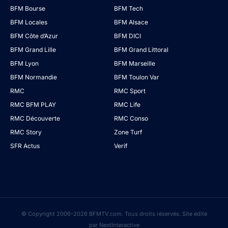
BFM Bourse
BFM Tech
BFM Locales
BFM Alsace
BFM Côte d’Azur
BFM DICI
BFM Grand Lille
BFM Grand Littoral
BFM Lyon
BFM Marseille
BFM Normandie
BFM Toulon Var
RMC
RMC Sport
RMC BFM PLAY
RMC Life
RMC Découverte
RMC Conso
RMC Story
Zone Turf
SFR Actus
Verif
© Copyright 2006-2026 BFMTV.com. Tous droits réservés. Site édité
par NextInteractive