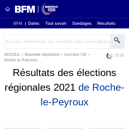
BFM
Dates
Tout savoir
Sondages
Résultats
ACCUEIL
Nouvelle-Aquitaine
Corrèze (19)
>
>
>
02:56
Roche-le-Peyroux
Résultats des élections
régionales 2021
de Roche-
le-Peyroux