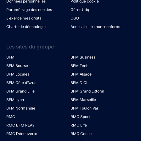
Données personnelles
Politique cookie
Paramétrage des cookies
Gérer Utiq
J’exerce mes droits
CGU
Charte de déontologie
Accessibilité : non-conforme
Les sites du groupe
BFM
BFM Business
BFM Bourse
BFM Tech
BFM Locales
BFM Alsace
BFM Côte d’Azur
BFM DICI
BFM Grand Lille
BFM Grand Littoral
BFM Lyon
BFM Marseille
BFM Normandie
BFM Toulon Var
RMC
RMC Sport
RMC BFM PLAY
RMC Life
RMC Découverte
RMC Conso