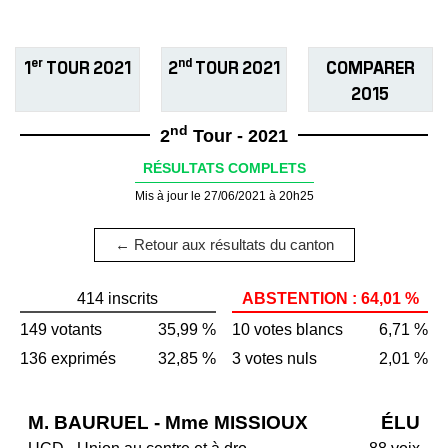
er
nd
1
TOUR 2021
2
TOUR 2021
COMPARER
2015
nd
2
Tour - 2021
RÉSULTATS COMPLETS
Mis à jour le 27/06/2021 à 20h25
← Retour aux résultats du canton
414 inscrits
ABSTENTION : 64,01 %
149 votants
35,99 %
10 votes blancs
6,71 %
136 exprimés
32,85 %
3 votes nuls
2,01 %
M. BAURUEL - Mme MISSIOUX
ÉLU