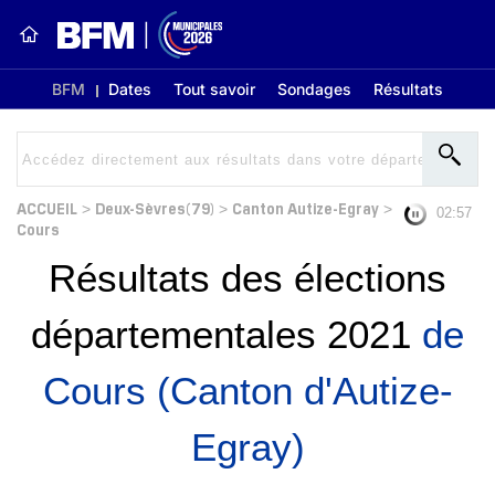
BFM
Dates
Tout savoir
Sondages
Résultats
ACCUEIL
Deux-Sèvres(79)
Canton Autize-Egray
>
>
>
02:56
Cours
Résultats des élections
départementales 2021
de
Cours (Canton d'Autize-
Egray)