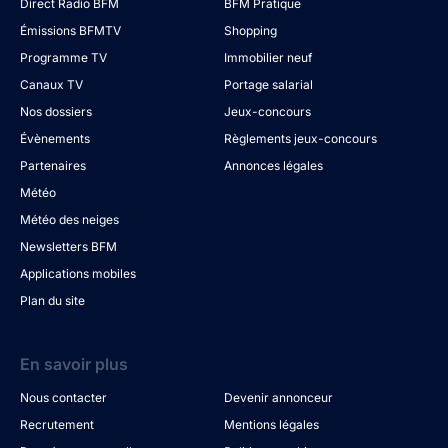
Direct Radio BFM
BFM Pratique
Émissions BFMTV
Shopping
Programme TV
Immobilier neuf
Canaux TV
Portage salarial
Nos dossiers
Jeux-concours
Évènements
Règlements jeux-concours
Partenaires
Annonces légales
Météo
Météo des neiges
Newsletters BFM
Applications mobiles
Plan du site
En savoir plus
Nous contacter
Devenir annonceur
Recrutement
Mentions légales