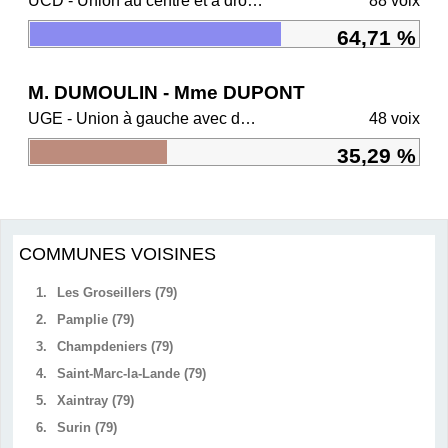
UCD - Union au centre et à droite
88 voix
64,71 %
M. DUMOULIN - Mme DUPONT
UGE - Union à gauche avec des écologistes
48 voix
35,29 %
COMMUNES VOISINES
1.
Les Groseillers (79)
2.
Pamplie (79)
3.
Champdeniers (79)
4.
Saint-Marc-la-Lande (79)
5.
Xaintray (79)
6.
Surin (79)