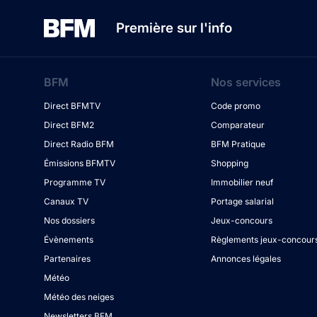
Première sur l'info
BFM
Nos services
Direct BFMTV
Code promo
Direct BFM2
Comparateur
Direct Radio BFM
BFM Pratique
Émissions BFMTV
Shopping
Programme TV
Immobilier neuf
Canaux TV
Portage salarial
Nos dossiers
Jeux-concours
Évènements
Règlements jeux-concour
Partenaires
Annonces légales
Météo
Météo des neiges
Newsletters BFM