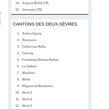
14.
Azay-le-Brûlé (79)
15.
Verruyes (79)
x
CANTONS DES DEUX-SÈVRES
1.
Autize-Egray
2.
Bressuire
3.
Celles-sur-Belle
4.
Cerizay
5.
Frontenay-Rohan-Rohan
6.
La Gâtine
7.
Mauléon
8.
Melle
9.
Mignon-et-Boutonne
10.
Niort-1
11.
Niort-2
12.
Niort-3