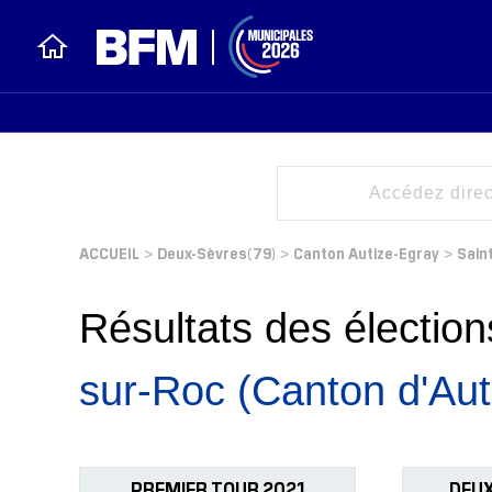
ACCUEIL
Deux-Sèvres(79)
Canton Autize-Egray
Sain
>
>
>
Résultats des électi
sur-Roc (Canton d'Aut
PREMIER TOUR 2021
DEUX