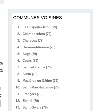
COMMUNES VOISINES
1.
La Chapelle-Bâton (79)
2.
Champdeniers (79)
3.
Cherveux (79)
4.
Germond-Rouvre (79)
5.
Augé (79)
6.
Cours (79)
 %
7.
Sainte-Ouenne (79)
 %
8.
Surin (79)
9.
Mazières-en-Gâtine (79)
10.
Saint-Marc-la-Lande (79)
U
11.
François (79)
x
12.
Échiré (79)
13.
Saint-Gelais (79)