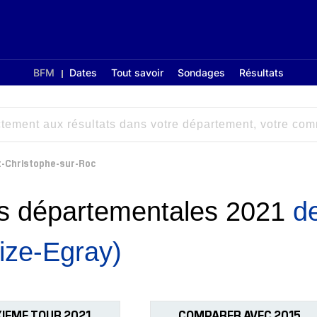
BFM
Dates
Tout savoir
Sondages
Résultats
t-Christophe-sur-Roc
ons départementales 2021
d
ize-Egray)
IEME TOUR 2021
COMPARER AVEC 2015