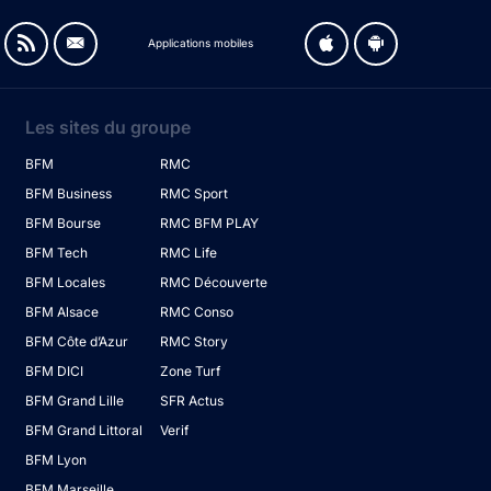
Applications mobiles
Les sites du groupe
BFM
RMC
BFM Business
RMC Sport
BFM Bourse
RMC BFM PLAY
BFM Tech
RMC Life
BFM Locales
RMC Découverte
BFM Alsace
RMC Conso
BFM Côte d’Azur
RMC Story
BFM DICI
Zone Turf
BFM Grand Lille
SFR Actus
BFM Grand Littoral
Verif
BFM Lyon
BFM Marseille