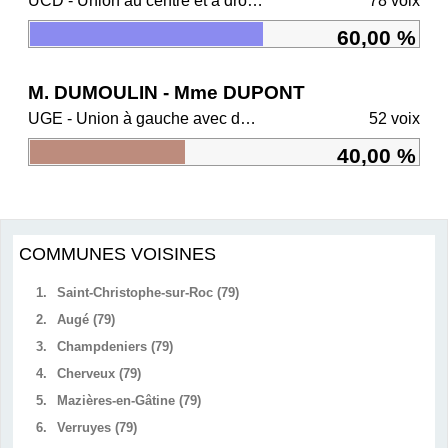
UCD - Union au centre et à droite
78 voix
60,00 %
M. DUMOULIN - Mme DUPONT
UGE - Union à gauche avec des écologistes
52 voix
40,00 %
COMMUNES VOISINES
1.
Saint-Christophe-sur-Roc (79)
2.
Augé (79)
3.
Champdeniers (79)
4.
Cherveux (79)
5.
Mazières-en-Gâtine (79)
6.
Verruyes (79)