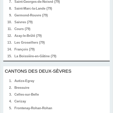
7.
Saint-Georges-de-Noisné (79)
8.
Saint-Marc-la-Lande (79)
9.
Germond-Rouvre (79)
10.
Saivres (79)
11.
Cours (79)
12.
Azay-le-Brûlé (79)
13.
Les Groseillers (79)
14.
François (79)
15.
La Boissière-en-Gâtine (79)
CANTONS DES DEUX-SÈVRES
1.
Autize-Egray
2.
Bressuire
3.
Celles-sur-Belle
4.
Cerizay
5.
Frontenay-Rohan-Rohan