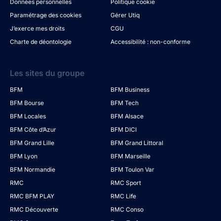
Données personnelles
Politique cookie
Paramétrage des cookies
Gérer Utiq
J’exerce mes droits
CGU
Charte de déontologie
Accessibilité : non-conforme
Les sites du groupe
BFM
BFM Business
BFM Bourse
BFM Tech
BFM Locales
BFM Alsace
BFM Côte d’Azur
BFM DICI
BFM Grand Lille
BFM Grand Littoral
BFM Lyon
BFM Marseille
BFM Normandie
BFM Toulon Var
RMC
RMC Sport
RMC BFM PLAY
RMC Life
RMC Découverte
RMC Conso