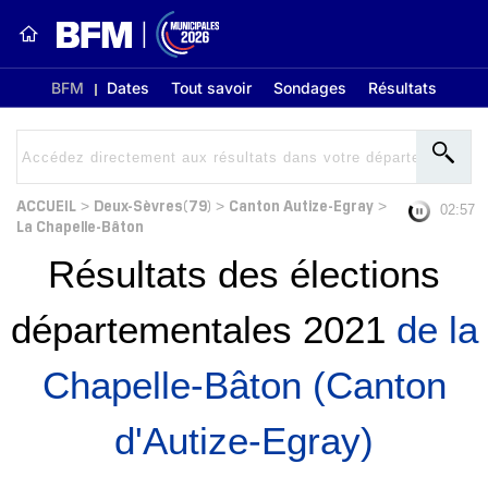
BFM
Dates
Tout savoir
Sondages
Résultats
ACCUEIL
Deux-Sèvres(79)
Canton Autize-Egray
>
>
>
02:56
La Chapelle-Bâton
Résultats des élections
départementales 2021
de la
Chapelle-Bâton (Canton
d'Autize-Egray)