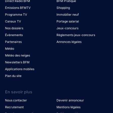
Direct Radio BFM
BFM Pratique
Émissions BFMTV
Shopping
Programme TV
Immobilier neuf
Canaux TV
Portage salarial
Nos dossiers
Jeux-concours
Évènements
Règlements jeux-concours
Partenaires
Annonces légales
Météo
Météo des neiges
Newsletters BFM
Applications mobiles
Plan du site
En savoir plus
Nous contacter
Devenir annonceur
Recrutement
Mentions légales