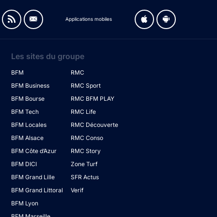
Applications mobiles
Les sites du groupe
BFM
RMC
BFM Business
RMC Sport
BFM Bourse
RMC BFM PLAY
BFM Tech
RMC Life
BFM Locales
RMC Découverte
BFM Alsace
RMC Conso
BFM Côte d’Azur
RMC Story
BFM DICI
Zone Turf
BFM Grand Lille
SFR Actus
BFM Grand Littoral
Verif
BFM Lyon
BFM Marseille