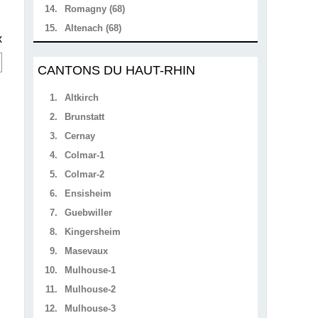
14.
Romagny (68)
15.
Altenach (68)
x
CANTONS DU HAUT-RHIN
1.
Altkirch
2.
Brunstatt
3.
Cernay
4.
Colmar-1
5.
Colmar-2
6.
Ensisheim
7.
Guebwiller
8.
Kingersheim
9.
Masevaux
10.
Mulhouse-1
11.
Mulhouse-2
12.
Mulhouse-3