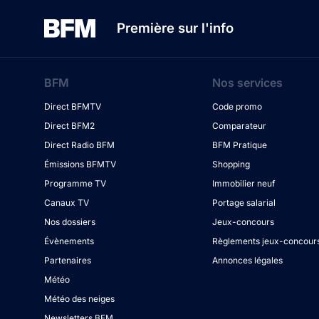
Première sur l'info
BFM
Nos services
Direct BFMTV
Code promo
Direct BFM2
Comparateur
Direct Radio BFM
BFM Pratique
Émissions BFMTV
Shopping
Programme TV
Immobilier neuf
Canaux TV
Portage salarial
Nos dossiers
Jeux-concours
Évènements
Règlements jeux-concour
Partenaires
Annonces légales
Météo
Météo des neiges
Newsletters BFM