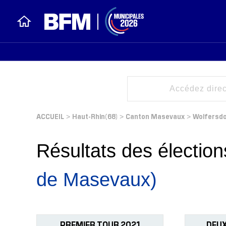
ACCUEIL
Haut-Rhin(68)
Canton Masevaux
Wolfersd
>
>
>
Résultats des électi
de Masevaux)
PREMIER TOUR 2021
DEUX