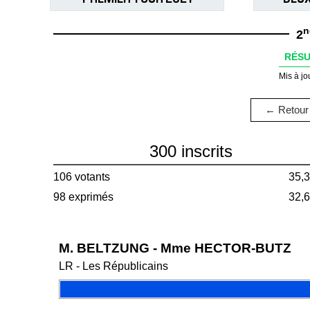
n
2
RÉSU
Mis à jo
← Retour 
300 inscrits
106 votants
35,
98 exprimés
32,
M. BELTZUNG - Mme HECTOR-BUTZ
LR - Les Républicains