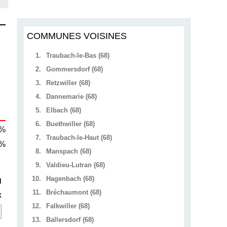
COMMUNES VOISINES
1.
Traubach-le-Bas (68)
2.
Gommersdorf (68)
3.
Retzwiller (68)
4.
Dannemarie (68)
5.
Elbach (68)
6.
Buethwiller (68)
 %
7.
Traubach-le-Haut (68)
 %
8.
Manspach (68)
9.
Valdieu-Lutran (68)
10.
Hagenbach (68)
U
11.
Bréchaumont (68)
x
12.
Falkwiller (68)
13.
Ballersdorf (68)