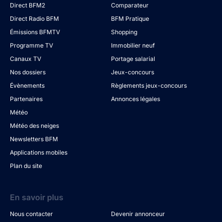
Direct BFM2
Comparateur
Direct Radio BFM
BFM Pratique
Émissions BFMTV
Shopping
Programme TV
Immobilier neuf
Canaux TV
Portage salarial
Nos dossiers
Jeux-concours
Évènements
Règlements jeux-concours
Partenaires
Annonces légales
Météo
Météo des neiges
Newsletters BFM
Applications mobiles
Plan du site
En savoir plus
Nous contacter
Devenir annonceur