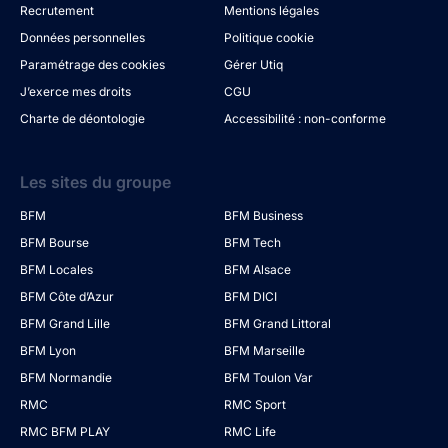
Recrutement
Mentions légales
Données personnelles
Politique cookie
Paramétrage des cookies
Gérer Utiq
J’exerce mes droits
CGU
Charte de déontologie
Accessibilité : non-conforme
Les sites du groupe
BFM
BFM Business
BFM Bourse
BFM Tech
BFM Locales
BFM Alsace
BFM Côte d’Azur
BFM DICI
BFM Grand Lille
BFM Grand Littoral
BFM Lyon
BFM Marseille
BFM Normandie
BFM Toulon Var
RMC
RMC Sport
RMC BFM PLAY
RMC Life