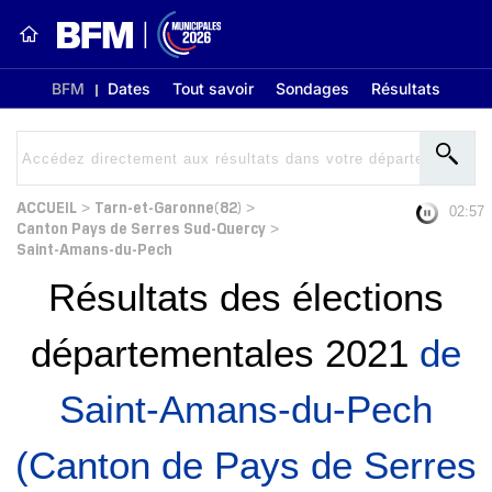
BFM
Dates
Tout savoir
Sondages
Résultats
ACCUEIL
Tarn-et-Garonne(82)
>
>
02:56
Canton Pays de Serres Sud-Quercy
>
Saint-Amans-du-Pech
Résultats des élections
départementales 2021
de
Saint-Amans-du-Pech
(Canton de Pays de Serres