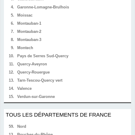
4.
Garonne-Lomagne-Brulhois
5.
Moissac
6.
Montauban-1
7.
Montauban-2
8.
Montauban-3
9.
Montech
10.
Pays de Serres Sud-Quercy
11.
Quercy-Aveyron
12.
Quercy-Rouergue
13.
Tarn-Tescou-Quercy vert
14.
Valence
15.
Verdun-sur-Garonne
TOUS LES DÉPARTEMENTS DE FRANCE
59.
Nord
13.
Bouches-du-Rhône