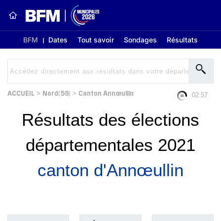
BFM
Dates
Tout savoir
Sondages
Résultats
ACCUEIL
Nord(59)
Canton Annœullin
>
>
02:57
Résultats des élections
départementales 2021
canton d'Annœullin