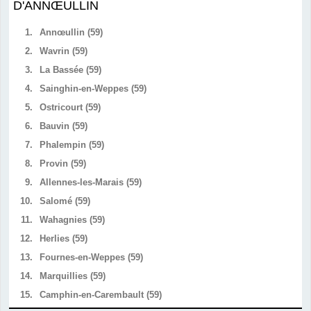
D'ANNŒULLIN
1.
Annœullin (59)
2.
Wavrin (59)
3.
La Bassée (59)
4.
Sainghin-en-Weppes (59)
5.
Ostricourt (59)
6.
Bauvin (59)
7.
Phalempin (59)
8.
Provin (59)
9.
Allennes-les-Marais (59)
10.
Salomé (59)
11.
Wahagnies (59)
12.
Herlies (59)
13.
Fournes-en-Weppes (59)
14.
Marquillies (59)
15.
Camphin-en-Carembault (59)