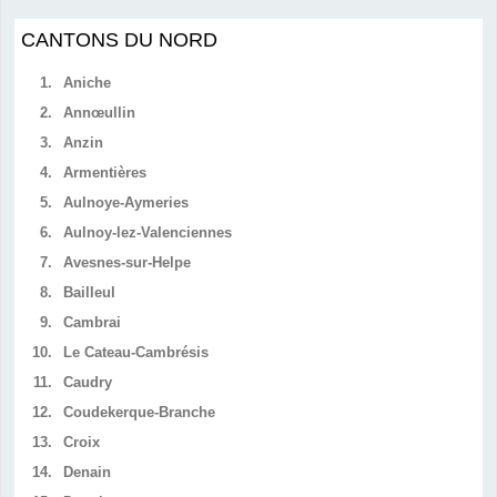
CANTONS DU NORD
1.
Aniche
2.
Annœullin
3.
Anzin
4.
Armentières
5.
Aulnoye-Aymeries
6.
Aulnoy-lez-Valenciennes
7.
Avesnes-sur-Helpe
8.
Bailleul
9.
Cambrai
10.
Le Cateau-Cambrésis
11.
Caudry
12.
Coudekerque-Branche
13.
Croix
14.
Denain