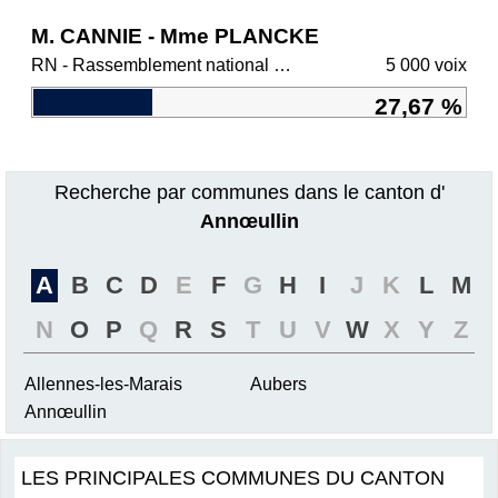
M. CANNIE - Mme PLANCKE
RN - Rassemblement national et ses alliés
5 000 voix
27,67 %
Recherche par communes dans le canton d'
Annœullin
A
B
C
D
E
F
G
H
I
J
K
L
M
N
O
P
Q
R
S
T
U
V
W
X
Y
Z
Allennes-les-Marais
Aubers
Annœullin
LES PRINCIPALES COMMUNES DU CANTON