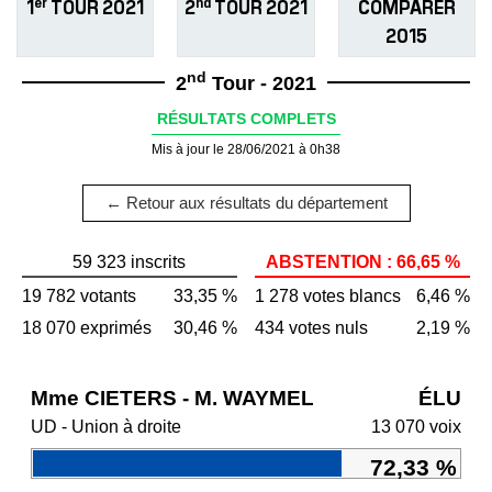
er
nd
1
TOUR 2021
2
TOUR 2021
COMPARER
2015
nd
2
Tour - 2021
RÉSULTATS COMPLETS
Mis à jour le 28/06/2021 à 0h38
← Retour aux résultats du département
59 323 inscrits
ABSTENTION : 66,65 %
19 782 votants
33,35 %
1 278 votes blancs
6,46 %
18 070 exprimés
30,46 %
434 votes nuls
2,19 %
Mme CIETERS - M. WAYMEL
ÉLU
UD - Union à droite
13 070 voix
72,33 %