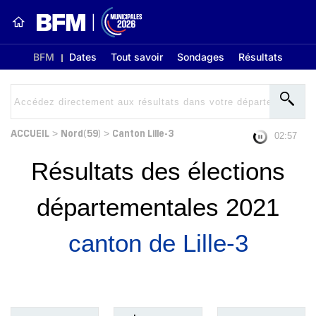
BFM
Dates
Tout savoir
Sondages
Résultats
ACCUEIL
Nord(59)
Canton Lille-3
>
>
02:56
Résultats des élections
départementales 2021
canton de Lille-3