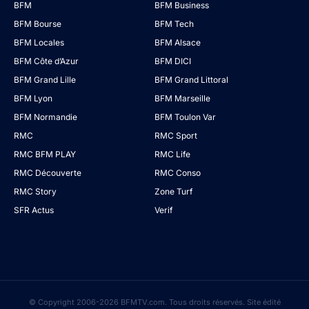
BFM
BFM Business
BFM Bourse
BFM Tech
BFM Locales
BFM Alsace
BFM Côte d’Azur
BFM DICI
BFM Grand Lille
BFM Grand Littoral
BFM Lyon
BFM Marseille
BFM Normandie
BFM Toulon Var
RMC
RMC Sport
RMC BFM PLAY
RMC Life
RMC Découverte
RMC Conso
RMC Story
Zone Turf
SFR Actus
Verif
© Copyright 2006-2026 BFMTV.com. Tous droits réservés. Site édité