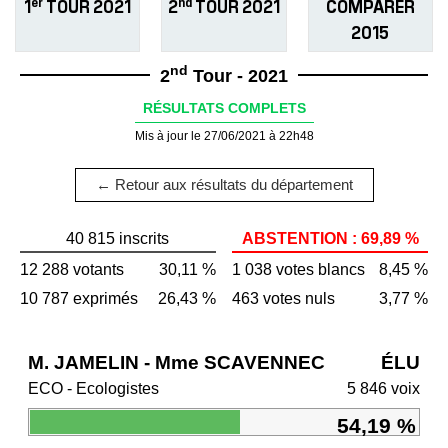
er
nd
1
TOUR 2021
2
TOUR 2021
COMPARER
2015
nd
2
Tour - 2021
RÉSULTATS COMPLETS
Mis à jour le 27/06/2021 à 22h48
← Retour aux résultats du département
40 815 inscrits
ABSTENTION : 69,89 %
12 288 votants
30,11 %
1 038 votes blancs
8,45 %
10 787 exprimés
26,43 %
463 votes nuls
3,77 %
M. JAMELIN - Mme SCAVENNEC
ÉLU
ECO - Ecologistes
5 846 voix
54,19 %