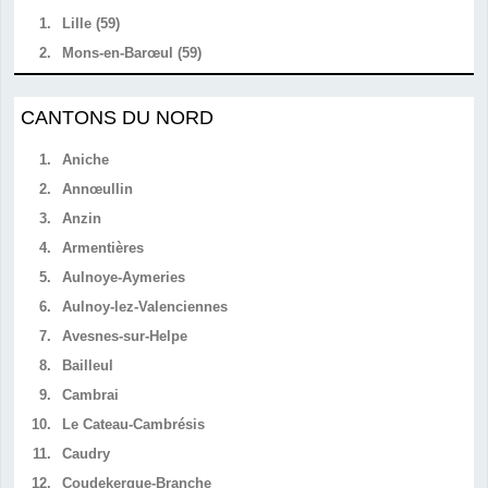
1.
Lille (59)
2.
Mons-en-Barœul (59)
CANTONS DU NORD
1.
Aniche
2.
Annœullin
3.
Anzin
4.
Armentières
5.
Aulnoye-Aymeries
6.
Aulnoy-lez-Valenciennes
7.
Avesnes-sur-Helpe
8.
Bailleul
9.
Cambrai
10.
Le Cateau-Cambrésis
11.
Caudry
12.
Coudekerque-Branche