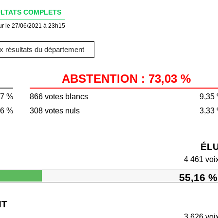
LTATS COMPLETS
ur le 27/06/2021 à 23h15
 résultats du département
ABSTENTION : 73,03 %
97 %
866 votes blancs
9,35
56 %
308 votes nuls
3,33
ÉL
4 461 voi
55,16 %
NT
3 626 voi