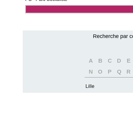
Recherche par c
A
B
C
D
E
N
O
P
Q
R
Lille