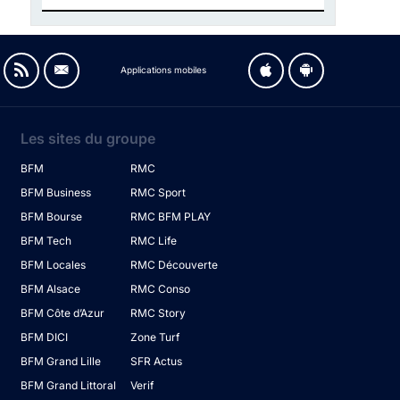
Applications mobiles
Les sites du groupe
BFM
RMC
BFM Business
RMC Sport
BFM Bourse
RMC BFM PLAY
BFM Tech
RMC Life
BFM Locales
RMC Découverte
BFM Alsace
RMC Conso
BFM Côte d’Azur
RMC Story
BFM DICI
Zone Turf
BFM Grand Lille
SFR Actus
BFM Grand Littoral
Verif