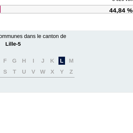
44,84 %
ommunes dans le canton de
Lille-5
F
G
H
I
J
K
L
M
S
T
U
V
W
X
Y
Z