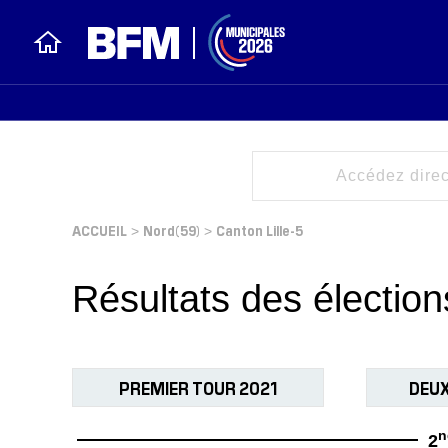
ACCUEIL
Nord(59)
Canton Lille-5
>
>
Résultats des électi
PREMIER TOUR 2021
DEUX
n
2