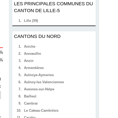
LES PRINCIPALES COMMUNES DU
CANTON DE LILLE-5
1.
Lille (59)
CANTONS DU NORD
1.
Aniche
 %
2.
Annœullin
 %
3.
Anzin
4.
Armentières
5.
Aulnoye-Aymeries
U
6.
Aulnoy-lez-Valenciennes
x
7.
Avesnes-sur-Helpe
8.
Bailleul
9.
Cambrai
10.
Le Cateau-Cambrésis
x
11.
Caudry