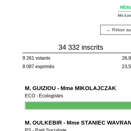
RÉSU
Mis à jo
← Retour aux
34 332 inscrits
9 261 votants
26,
8 087 exprimés
23,
M. GUIZIOU - Mme MIKOLAJCZAK
ECO - Ecologistes
M. OULKEBIR - Mme STANIEC WAVRA
PS - Parti Socialiste