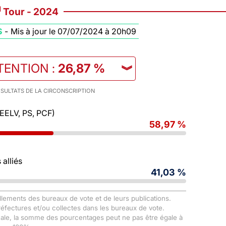
d
Tour - 2024
S
-
Mis à jour le 07/07/2024 à 20h09
TENTION
:
26,87 %
︾
SULTATS DE LA CIRCONSCRIPTION
 EELV, PS, PCF)
58,97 %
alliés
41,03 %
llements des bureaux de vote et de leurs publications.
Préfectures et/ou collectes dans les bureaux de vote.
male, la somme des pourcentages peut ne pas être égale à