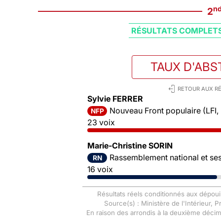
n
2
RÉSULTATS COMPLET
TAUX D'ABS
RETOUR AUX RÉ
Sylvie FERRER
Nouveau Front populaire (LFI,
NFP
23 voix
Marie-Christine SORIN
Rassemblement national et ses 
RN
16 voix
Résultats réels conditionnés aux dépoui
Source(s) : Ministère de l'Intérieur, 
En raison des arrondis à la deuxième déci