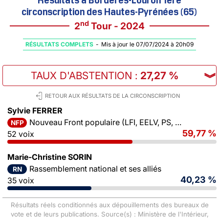
circonscription des Hautes-Pyrénées (65)
nd
2
Tour - 2024
RÉSULTATS COMPLETS
-
Mis à jour le 07/07/2024 à 20h09
TAUX D'ABSTENTION
:
27,27 %
︾
RETOUR AUX RÉSULTATS DE LA CIRCONSCRIPTION
Sylvie FERRER
Nouveau Front populaire (LFI, EELV, PS, PCF)
NFP
59,77 %
52 voix
Marie-Christine SORIN
Rassemblement national et ses alliés
RN
40,23 %
35 voix
Résultats réels conditionnés aux dépouillements des bureaux de
vote et de leurs publications. Source(s) : Ministère de l'Intérieur,