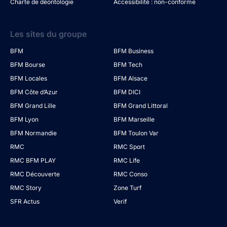
Charte de déontologie
Accessibilité : non-conforme
Les sites du groupe
BFM
BFM Business
BFM Bourse
BFM Tech
BFM Locales
BFM Alsace
BFM Côte d’Azur
BFM DICI
BFM Grand Lille
BFM Grand Littoral
BFM Lyon
BFM Marseille
BFM Normandie
BFM Toulon Var
RMC
RMC Sport
RMC BFM PLAY
RMC Life
RMC Découverte
RMC Conso
RMC Story
Zone Turf
SFR Actus
Verif