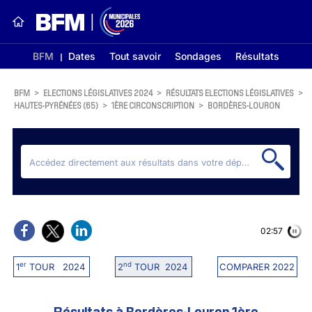
BFM
Dates
Tout savoir
Sondages
Résultats
BFM
>
ELECTIONS LÉGISLATIVES 2024
>
RÉSULTATS ELECTIONS LÉGISLATIVES
>
HAUTES-PYRÉNÉES (65)
>
1ÈRE CIRCONSCRIPTION
>
BORDÈRES-LOURON
02:56
er
nd
1
TOUR 2024
2
TOUR 2024
COMPARER 2022
Résultats à Bordères-Louron 1ère