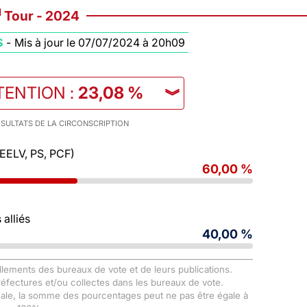
d
Tour - 2024
S
-
Mis à jour le 07/07/2024 à 20h09
TENTION
:
23,08 %
︾
SULTATS DE LA CIRCONSCRIPTION
 EELV, PS, PCF)
60,00 %
alliés
40,00 %
llements des bureaux de vote et de leurs publications.
Préfectures et/ou collectes dans les bureaux de vote.
male, la somme des pourcentages peut ne pas être égale à