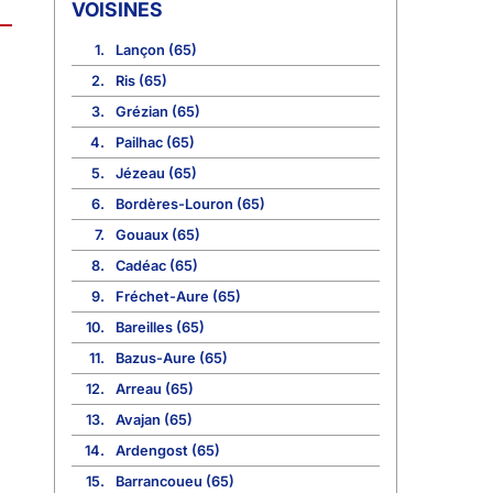
VOISINES
1.
Lançon (65)
2.
Ris (65)
3.
Grézian (65)
4.
Pailhac (65)
5.
Jézeau (65)
6.
Bordères-Louron (65)
7.
Gouaux (65)
8.
Cadéac (65)
9.
Fréchet-Aure (65)
10.
Bareilles (65)
11.
Bazus-Aure (65)
12.
Arreau (65)
13.
Avajan (65)
14.
Ardengost (65)
15.
Barrancoueu (65)