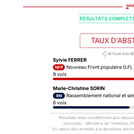
n
2
RÉSULTATS COMPLET
TAUX D'ABS
RETOUR AUX RÉ
Sylvie FERRER
Nouveau Front populaire (LFI,
NFP
9 voix
Marie-Christine SORIN
Rassemblement national et ses 
RN
6 voix
Résultats réels conditionnés aux dépoui
Source(s) : Ministère de l'Intérieur, 
En raison des arrondis à la deuxième déci