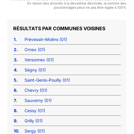
En raison des arrondis à la deuxième décimale, la somme des
pourcentages peut ne pas être égale à 100%
COMMUNES VOISINES
1.
Prévessin-Moëns (01)
2.
Ornex (01)
3.
Versonnex (01)
4.
Ségny (01)
5.
Saint-Genis-Pouilly (01)
6.
Chevry (01)
7.
Sauverny (01)
8.
Cessy (01)
9.
Grilly (01)
10.
Sergy (01)