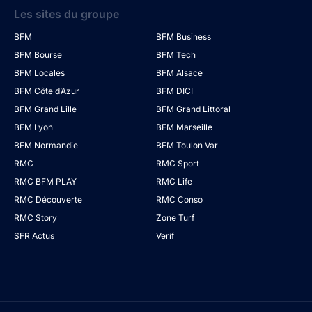
Les sites du groupe
BFM
BFM Business
BFM Bourse
BFM Tech
BFM Locales
BFM Alsace
BFM Côte d’Azur
BFM DICI
BFM Grand Lille
BFM Grand Littoral
BFM Lyon
BFM Marseille
BFM Normandie
BFM Toulon Var
RMC
RMC Sport
RMC BFM PLAY
RMC Life
RMC Découverte
RMC Conso
RMC Story
Zone Turf
SFR Actus
Verif