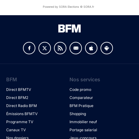
Powered by SORA Elections © SORA.fr
BFM
Nos services
Direct BFMTV
Code promo
Direct BFM2
Comparateur
Direct Radio BFM
BFM Pratique
Émissions BFMTV
Shopping
Programme TV
Immobilier neuf
Canaux TV
Portage salarial
Nos dossiers
Jeux-concours