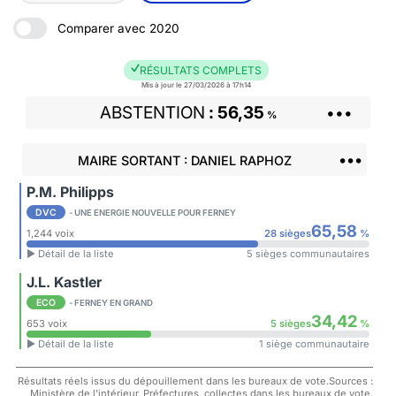
Comparer avec 2020
RÉSULTATS COMPLETS
Mis à jour le 27/03/2026 à 17h14
ABSTENTION
56,35
•••
%
•••
MAIRE SORTANT : DANIEL RAPHOZ
P.M. Philipps
DVC
- UNE ENERGIE NOUVELLE POUR FERNEY
65,58
1,244 voix
28 sièges
%
► Détail de la liste
5 sièges communautaires
J.L. Kastler
ECO
- FERNEY EN GRAND
34,42
653 voix
5 sièges
%
► Détail de la liste
1 siège communautaire
Résultats réels issus du dépouillement dans les bureaux de vote.Sources :
Ministère de l'intérieur, Préfectures, collectes dans les bureaux de vote.