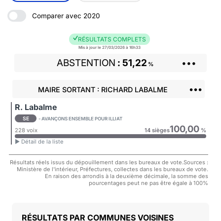
Comparer avec 2020
RÉSULTATS COMPLETS
Mis à jour le 27/03/2026 à 16h33
ABSTENTION
51,22
•••
%
•••
MAIRE SORTANT : RICHARD LABALME
R. Labalme
SE
- AVANÇONS ENSEMBLE POUR ILLIAT
100,00
228 voix
14 sièges
%
► Détail de la liste
Résultats réels issus du dépouillement dans les bureaux de vote.Sources :
Ministère de l'intérieur, Préfectures, collectes dans les bureaux de vote.
En raison des arrondis à la deuxième décimale, la somme des
pourcentages peut ne pas être égale à 100%
COMMUNES VOISINES