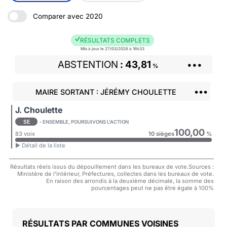
Comparer avec 2020
RÉSULTATS COMPLETS
Mis à jour le 27/03/2026 à 16h33
ABSTENTION
43,81
•••
%
•••
MAIRE SORTANT : JÉRÉMY CHOULETTE
J. Choulette
SE
- ENSEMBLE, POURSUIVONS L'ACTION
100,00
83 voix
10 sièges
%
► Détail de la liste
Résultats réels issus du dépouillement dans les bureaux de vote.Sources :
Ministère de l'intérieur, Préfectures, collectes dans les bureaux de vote.
En raison des arrondis à la deuxième décimale, la somme des
pourcentages peut ne pas être égale à 100%
COMMUNES VOISINES