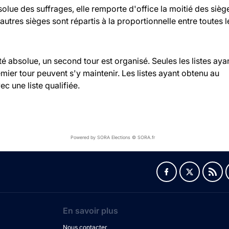
bsolue des suffrages, elle remporte d'office la moitié des sièg
 autres sièges sont répartis à la proportionnelle entre toutes l
ité absolue, un second tour est organisé. Seules les listes aya
ier tour peuvent s'y maintenir. Les listes ayant obtenu au
c une liste qualifiée.
Powered by SORA Elections © SORA.fr
En savoir plus
Nous contacter