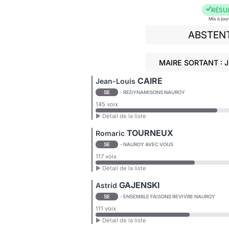
RÉSU
Mis à jou
ABSTEN
MAIRE SORTANT :
CAIRE
Jean-Louis
SE
- REDYNAMISONS NAUROY
145 voix
► Détail de la liste
TOURNEUX
Romaric
SE
- NAUROY AVEC VOUS
117 voix
► Détail de la liste
GAJENSKI
Astrid
SE
- ENSEMBLE FAISONS REVIVRE NAUROY
111 voix
► Détail de la liste