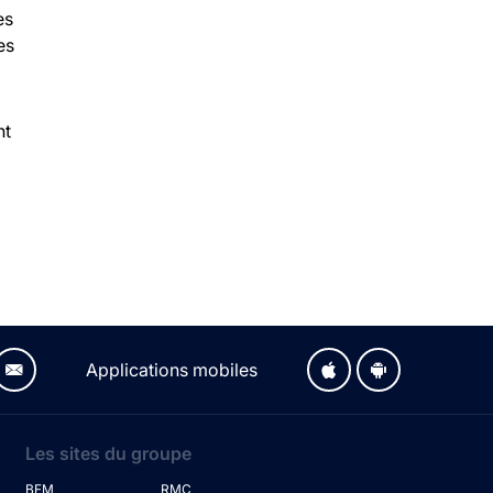
es
es
nt
Applications mobiles
Les sites du groupe
BFM
RMC