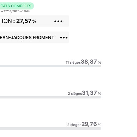
LTATS COMPLETS
r le 27/03/2026 à 17h14
TION
27,57
•••
%
•••
 JEAN-JACQUES FROMENT
38,87
11 sièges
%
31,37
2 sièges
%
29,76
2 sièges
%