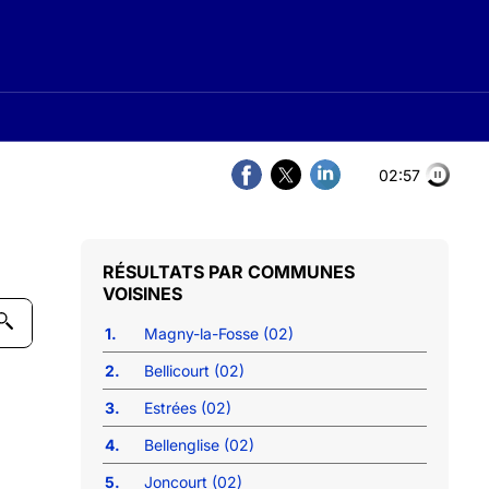
02:56
COMMUNES
VOISINES
1.
Magny-la-Fosse (02)
2.
Bellicourt (02)
3.
Estrées (02)
4.
Bellenglise (02)
5.
Joncourt (02)