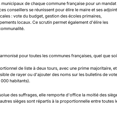
llers municipaux de chaque commune française pour un mandat
 ces conseillers se réunissent pour élire le maire et ses adjoint
ocales : vote du budget, gestion des écoles primaires,
ipements locaux. Ce scrutin permet également d'élire les
rcommunalité.
 harmonisé pour toutes les communes françaises, quel que soi
rtionnel de liste à deux tours, avec une prime majoritaire, et
ossible de rayer ou d'ajouter des noms sur les bulletins de vot
000 habitants).
bsolue des suffrages, elle remporte d'office la moitié des sièg
 autres sièges sont répartis à la proportionnelle entre toutes l