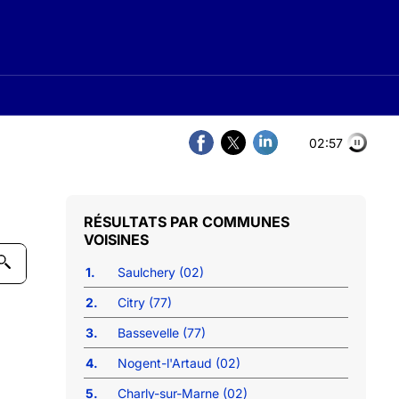
02:56
COMMUNES
VOISINES
1.
Saulchery (02)
2.
Citry (77)
3.
Bassevelle (77)
4.
Nogent-l'Artaud (02)
5.
Charly-sur-Marne (02)