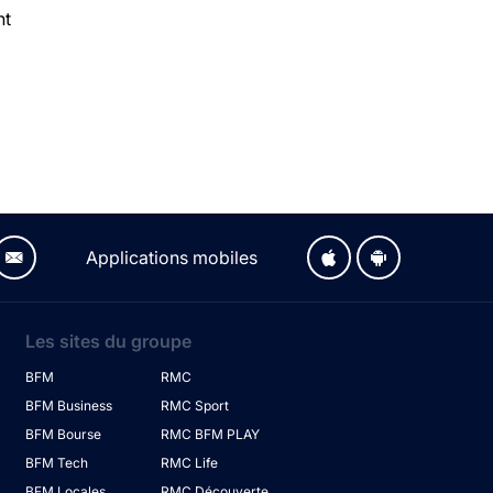
nt
Applications mobiles
Les sites du groupe
BFM
RMC
BFM Business
RMC Sport
BFM Bourse
RMC BFM PLAY
BFM Tech
RMC Life
BFM Locales
RMC Découverte