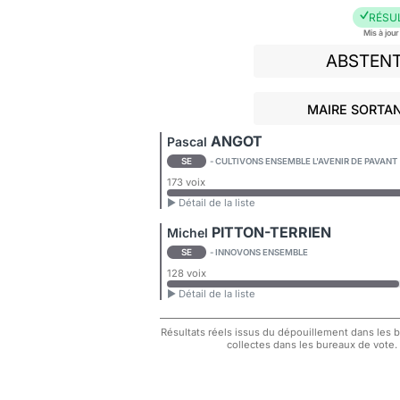
RÉSU
Mis à jou
ABSTEN
MAIRE SORTAN
ANGOT
Pascal
SE
- CULTIVONS ENSEMBLE L'AVENIR DE PAVANT
173 voix
► Détail de la liste
PITTON-TERRIEN
Michel
SE
- INNOVONS ENSEMBLE
128 voix
► Détail de la liste
Résultats réels issus du dépouillement dans les bu
collectes dans les bureaux de vote.