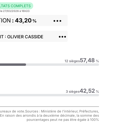
LTATS COMPLETS
r le 27/03/2026 à 16h33
TION
43,20
•••
%
•••
T : OLIVIER CASSIDE
57,48
12 sièges
%
42,52
3 sièges
%
reaux de vote.Sources : Ministère de l'intérieur, Préfectures,
 En raison des arrondis à la deuxième décimale, la somme des
pourcentages peut ne pas être égale à 100%