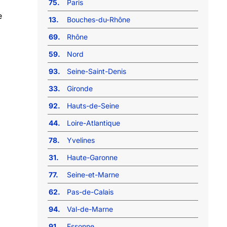
75.
Paris
e
13.
Bouches-du-Rhône
69.
Rhône
59.
Nord
93.
Seine-Saint-Denis
33.
Gironde
92.
Hauts-de-Seine
44.
Loire-Atlantique
78.
Yvelines
31.
Haute-Garonne
77.
Seine-et-Marne
62.
Pas-de-Calais
94.
Val-de-Marne
91.
Essonne