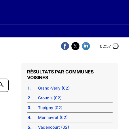
02:56
COMMUNES
VOISINES
1.
Grand-Verly (02)
2.
Grougis (02)
3.
Tupigny (02)
4.
Mennevret (02)
5.
Vadencourt (02)