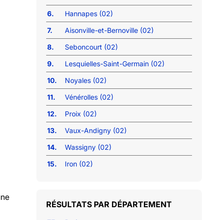
6.
Hannapes (02)
7.
Aisonville-et-Bernoville (02)
8.
Seboncourt (02)
9.
Lesquielles-Saint-Germain (02)
10.
Noyales (02)
11.
Vénérolles (02)
12.
Proix (02)
13.
Vaux-Andigny (02)
14.
Wassigny (02)
15.
Iron (02)
une
RÉSULTATS PAR DÉPARTEMENT