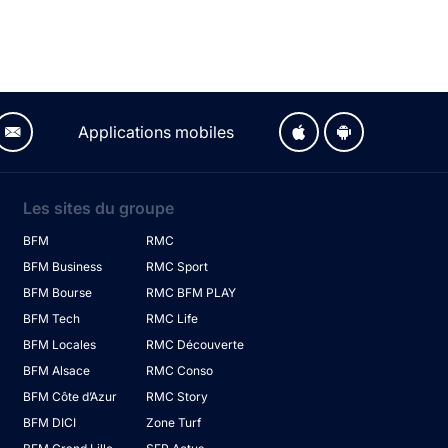
Applications mobiles
Les sites du groupe
BFM
RMC
BFM Business
RMC Sport
BFM Bourse
RMC BFM PLAY
BFM Tech
RMC Life
BFM Locales
RMC Découverte
BFM Alsace
RMC Conso
BFM Côte d’Azur
RMC Story
BFM DICI
Zone Turf