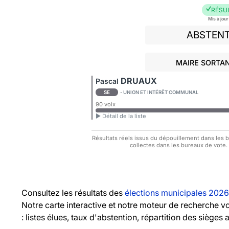
RÉSU
Mis à jou
ABSTEN
MAIRE SORTAN
DRUAUX
Pascal
SE
- UNION ET INTÉRÊT COMMUNAL
90 voix
► Détail de la liste
Résultats réels issus du dépouillement dans les bu
collectes dans les bureaux de vote.
Consultez les résultats des
élections municipales 2026
Notre carte interactive et notre moteur de recherche 
: listes élues, taux d'abstention, répartition des sièges 