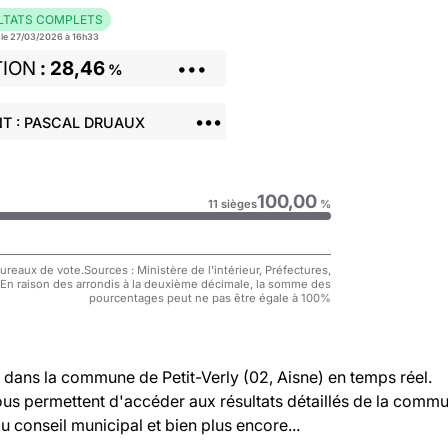
LTATS COMPLETS
r le 27/03/2026 à 16h33
TION
28,46
•••
%
•••
T : PASCAL DRUAUX
100,00
11 sièges
%
reaux de vote.Sources : Ministère de l'intérieur, Préfectures,
 En raison des arrondis à la deuxième décimale, la somme des
pourcentages peut ne pas être égale à 100%
dans la commune de Petit-Verly (02, Aisne) en temps réel.
vous permettent d'accéder aux résultats détaillés de la comm
au conseil municipal et bien plus encore...