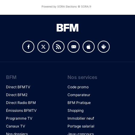
Powered by SORA Elections © SORA.fr
BFM
Nos services
Direct BFMTV
Code promo
Direct BFM2
Comparateur
Direct Radio BFM
BFM Pratique
Émissions BFMTV
Shopping
Programme TV
Immobilier neuf
Canaux TV
Portage salarial
Nos dossiers
Jeux-concours