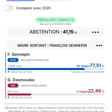
Comparer avec 2020
RÉSULTATS COMPLETS
Mis à jour le 27/03/2026 à 16h33
ABSTENTION
41,15
•••
%
•••
MAIRE SORTANT : FRANÇOIS SENNEPIN
F. Sennepin
DVD
- BELLERIVE ATTRACTIVE
77,51
2,846 voix
26 sièges
%
► Détail de la liste
7 sièges communautaires
G. Desmoules
UG
- UNIS POUR BELLERIVE
22,49
826 voix
3 sièges
%
► Détail de la liste
Résultats réels issus du dépouillement dans les bureaux de vote.Sources :
Ministère de l'intérieur, Préfectures, collectes dans les bureaux de vote.