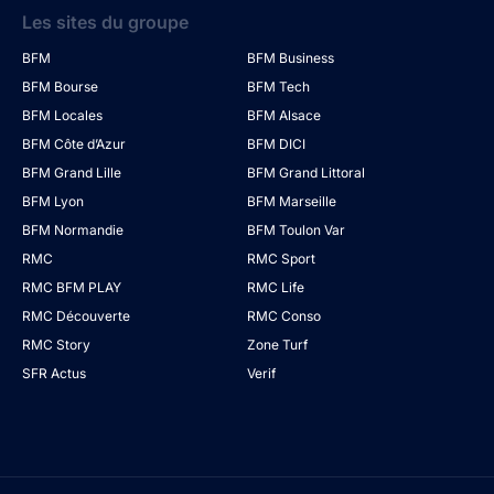
Les sites du groupe
BFM
BFM Business
BFM Bourse
BFM Tech
BFM Locales
BFM Alsace
BFM Côte d’Azur
BFM DICI
BFM Grand Lille
BFM Grand Littoral
BFM Lyon
BFM Marseille
BFM Normandie
BFM Toulon Var
RMC
RMC Sport
RMC BFM PLAY
RMC Life
RMC Découverte
RMC Conso
RMC Story
Zone Turf
SFR Actus
Verif