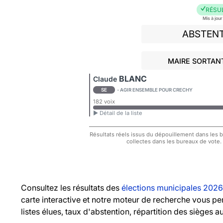
RÉSU
Mis à jou
ABSTEN
MAIRE SORTANT
BLANC
Claude
SE
- AGIR ENSEMBLE POUR CRECHY
182 voix
► Détail de la liste
Résultats réels issus du dépouillement dans les bu
collectes dans les bureaux de vote.
Consultez les résultats des
élections municipales 2026
carte interactive et notre moteur de recherche vous pe
listes élues, taux d'abstention, répartition des sièges a