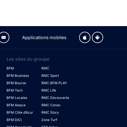
Applications mobiles
Les sites du groupe
BFM
RMC
BFM Business
RMC Sport
BFM Bourse
RMC BFM PLAY
BFM Tech
RMC Life
BFM Locales
RMC Découverte
BFM Alsace
RMC Conso
BFM Côte d’Azur
RMC Story
BFM DICI
Zone Turf