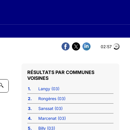
02:56
COMMUNES
VOISINES
1.
Langy (03)
2.
Rongères (03)
3.
Sanssat (03)
4.
Marcenat (03)
5.
Billy (03)