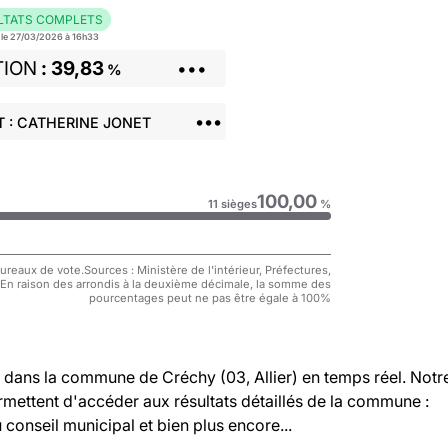
LTATS COMPLETS
r le 27/03/2026 à 16h33
TION
39,83
•••
%
•••
 : CATHERINE JONET
100,00
11 sièges
%
reaux de vote.Sources : Ministère de l'intérieur, Préfectures,
 En raison des arrondis à la deuxième décimale, la somme des
pourcentages peut ne pas être égale à 100%
dans la commune de Créchy (03, Allier) en temps réel. Notr
rmettent d'accéder aux résultats détaillés de la commune :
u conseil municipal et bien plus encore...