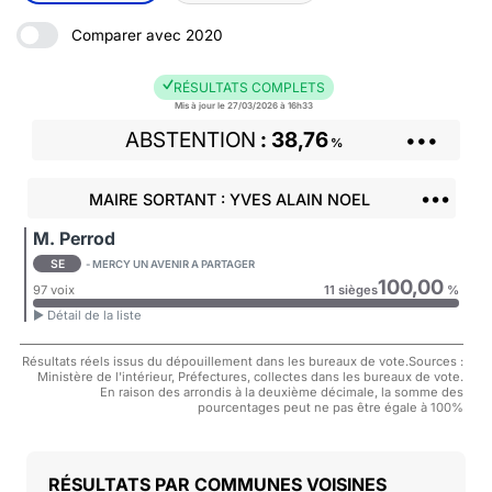
Comparer avec 2020
RÉSULTATS COMPLETS
Mis à jour le 27/03/2026 à 16h33
ABSTENTION
38,76
•••
%
•••
MAIRE SORTANT : YVES ALAIN NOEL
M. Perrod
SE
- MERCY UN AVENIR A PARTAGER
100,00
97 voix
11 sièges
%
► Détail de la liste
Résultats réels issus du dépouillement dans les bureaux de vote.Sources :
Ministère de l'intérieur, Préfectures, collectes dans les bureaux de vote.
En raison des arrondis à la deuxième décimale, la somme des
pourcentages peut ne pas être égale à 100%
COMMUNES VOISINES