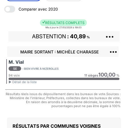
Comparer avec 2020
RÉSULTATS COMPLETS
Mis à jour le 27/03/2026 à 16h33
ABSTENTION
40,89
•••
%
•••
MAIRE SORTANT : MICHÈLE CHARASSE
M. Vial
SE
- BIEN VIVRE À NIZEROLLES
100,00
94 voix
11 sièges
%
► Détail de la liste
Résultats réels issus du dépouillement dans les bureaux de vote.Sources :
Ministère de l'intérieur, Préfectures, collectes dans les bureaux de vote.
En raison des arrondis à la deuxième décimale, la somme des
pourcentages peut ne pas être égale à 100%
COMMUNES VOISINES