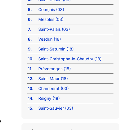
5.
Courçais (03)
6.
Mesples (03)
7.
Saint-Palais (03)
8.
Vesdun (18)
9.
Saint-Saturnin (18)
10.
Saint-Christophe-le-Chaudry (18)
11.
Préveranges (18)
12.
Saint-Maur (18)
13.
Chambérat (03)
14.
Reigny (18)
15.
Saint-Sauvier (03)
s