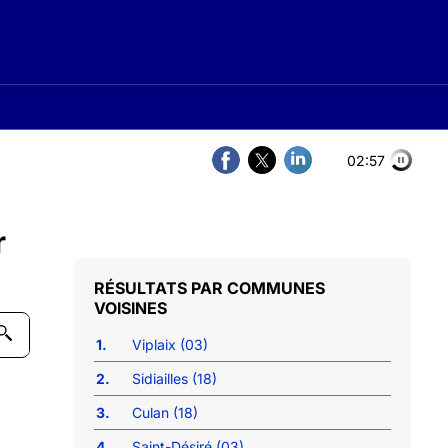
02:57
r
COMMUNES
VOISINES
1.
Viplaix (03)
2.
Sidiailles (18)
3.
Culan (18)
4.
Saint-Désiré (03)