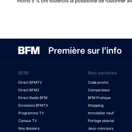
moins 5 % ont toutefois la possibilité de fusionner ave
Première sur l'info
BFM
Nos services
Direct BFMTV
Code promo
Direct BFM2
Comparateur
Direct Radio BFM
BFM Pratique
Émissions BFMTV
Shopping
Programme TV
Immobilier neuf
Canaux TV
Portage salarial
Nos dossiers
Jeux-concours