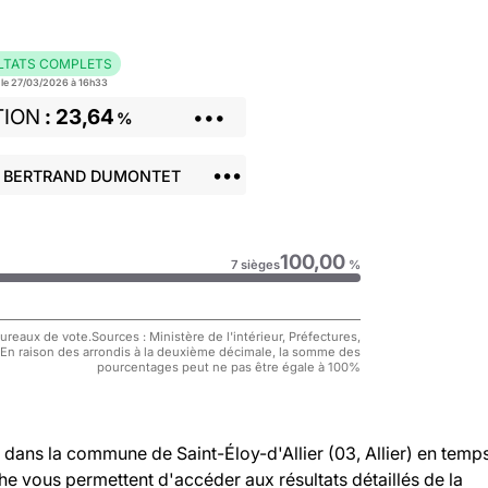
LTATS COMPLETS
r le 27/03/2026 à 16h33
TION
23,64
•••
%
•••
: BERTRAND DUMONTET
100,00
7 sièges
%
reaux de vote.Sources : Ministère de l'intérieur, Préfectures,
 En raison des arrondis à la deuxième décimale, la somme des
pourcentages peut ne pas être égale à 100%
dans la commune de Saint-Éloy-d'Allier (03, Allier) en temp
che vous permettent d'accéder aux résultats détaillés de la