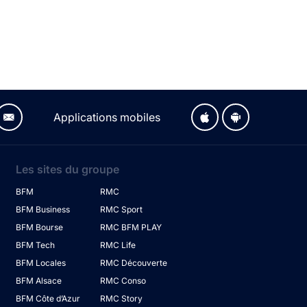
Applications mobiles
Les sites du groupe
BFM
RMC
BFM Business
RMC Sport
BFM Bourse
RMC BFM PLAY
BFM Tech
RMC Life
BFM Locales
RMC Découverte
BFM Alsace
RMC Conso
BFM Côte d’Azur
RMC Story