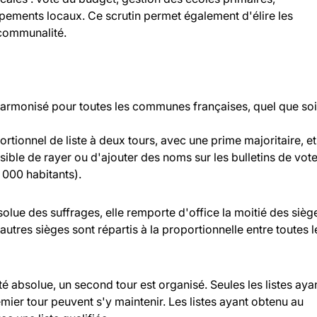
ipements locaux. Ce scrutin permet également d'élire les
rcommunalité.
 harmonisé pour toutes les communes françaises, quel que soi
rtionnel de liste à deux tours, avec une prime majoritaire, et
ossible de rayer ou d'ajouter des noms sur les bulletins de vot
000 habitants).
bsolue des suffrages, elle remporte d'office la moitié des sièg
 autres sièges sont répartis à la proportionnelle entre toutes l
ité absolue, un second tour est organisé. Seules les listes aya
ier tour peuvent s'y maintenir. Les listes ayant obtenu au