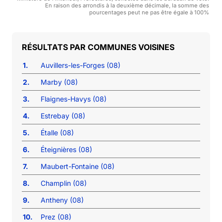
En raison des arrondis à la deuxième décimale, la somme des
pourcentages peut ne pas être égale à 100%
COMMUNES VOISINES
1.
Auvillers-les-Forges (08)
2.
Marby (08)
3.
Flaignes-Havys (08)
4.
Estrebay (08)
5.
Étalle (08)
6.
Éteignières (08)
7.
Maubert-Fontaine (08)
8.
Champlin (08)
9.
Antheny (08)
10.
Prez (08)