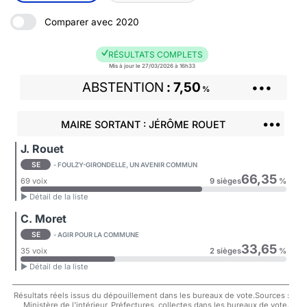
Comparer avec 2020
RÉSULTATS COMPLETS
Mis à jour le 27/03/2026 à 16h33
ABSTENTION
7,50
•••
%
•••
MAIRE SORTANT : JÉRÔME ROUET
J. Rouet
SE
- FOULZY-GIRONDELLE, UN AVENIR COMMUN
66,35
69 voix
9 sièges
%
► Détail de la liste
C. Moret
SE
- AGIR POUR LA COMMUNE
33,65
35 voix
2 sièges
%
► Détail de la liste
Résultats réels issus du dépouillement dans les bureaux de vote.Sources :
Ministère de l'intérieur, Préfectures, collectes dans les bureaux de vote.