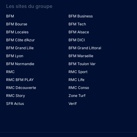
Les sites du groupe
BFM
BFM Business
BFM Bourse
BFM Tech
BFM Locales
BFM Alsace
BFM Côte d’Azur
BFM DICI
BFM Grand Lille
BFM Grand Littoral
BFM Lyon
BFM Marseille
BFM Normandie
BFM Toulon Var
RMC
RMC Sport
RMC BFM PLAY
RMC Life
RMC Découverte
RMC Conso
RMC Story
Zone Turf
SFR Actus
Verif