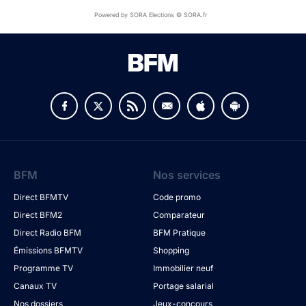
Powered by SORA Elections © SORA.fr
BFM
Nos services
Direct BFMTV
Code promo
Direct BFM2
Comparateur
Direct Radio BFM
BFM Pratique
Émissions BFMTV
Shopping
Programme TV
Immobilier neuf
Canaux TV
Portage salarial
Nos dossiers
Jeux-concours