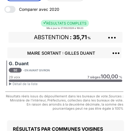
Comparer avec 2020
RÉSULTATS COMPLETS
Mis à jour le 27/03/2026 à 16h33
ABSTENTION
35,71
•••
%
•••
MAIRE SORTANT : GILLES DUANT
G. Duant
SE
- EN AVANT GIVRON
100,00
29 voix
7 sièges
%
► Détail de la liste
Résultats réels issus du dépouillement dans les bureaux de vote.Sources :
Ministère de l'intérieur, Préfectures, collectes dans les bureaux de vote.
En raison des arrondis à la deuxième décimale, la somme des
pourcentages peut ne pas être égale à 100%
COMMUNES VOISINES