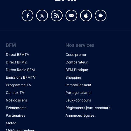
BFM
Nos services
Direct BFMTV
Code promo
Direct BFM2
Comparateur
Direct Radio BFM
BFM Pratique
Émissions BFMTV
Shopping
Programme TV
Immobilier neuf
Canaux TV
Portage salarial
Nos dossiers
Jeux-concours
Évènements
Règlements jeux-concours
Partenaires
Annonces légales
Météo
Météo des neiges