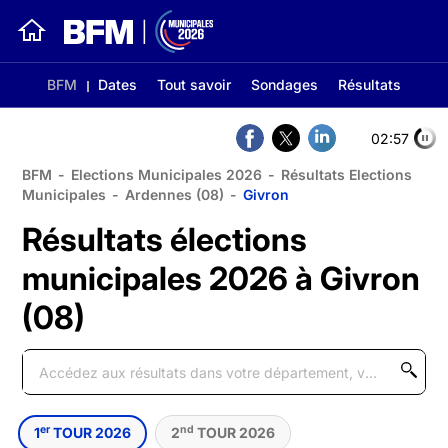
BFM
Dates
Tout savoir
Sondages
Résultats
02:56
BFM
-
Elections Municipales 2026
-
Résultats Elections
Municipales
-
Ardennes (08)
-
Givron
Résultats élections
municipales 2026 à Givron
(08)
er
nd
1
TOUR 2026
2
TOUR 2026