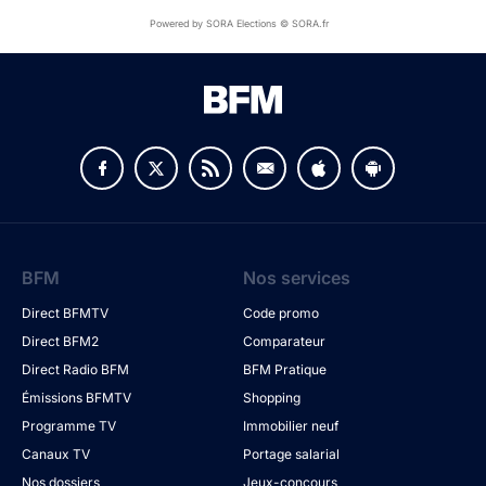
Powered by SORA Elections © SORA.fr
BFM
Nos services
Direct BFMTV
Code promo
Direct BFM2
Comparateur
Direct Radio BFM
BFM Pratique
Émissions BFMTV
Shopping
Programme TV
Immobilier neuf
Canaux TV
Portage salarial
Nos dossiers
Jeux-concours