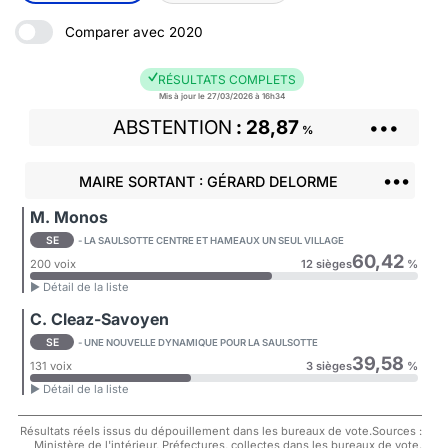
Comparer avec 2020
RÉSULTATS COMPLETS
Mis à jour le 27/03/2026 à 16h34
ABSTENTION
28,87
•••
%
•••
MAIRE SORTANT : GÉRARD DELORME
M. Monos
SE
- LA SAULSOTTE CENTRE ET HAMEAUX UN SEUL VILLAGE
60,42
200 voix
12 sièges
%
► Détail de la liste
C. Cleaz-Savoyen
SE
- UNE NOUVELLE DYNAMIQUE POUR LA SAULSOTTE
39,58
131 voix
3 sièges
%
► Détail de la liste
Résultats réels issus du dépouillement dans les bureaux de vote.Sources :
Ministère de l'intérieur, Préfectures, collectes dans les bureaux de vote.