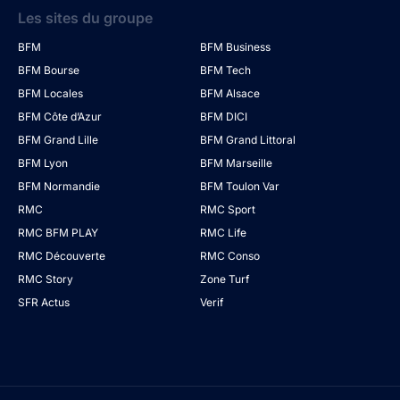
Les sites du groupe
BFM
BFM Business
BFM Bourse
BFM Tech
BFM Locales
BFM Alsace
BFM Côte d’Azur
BFM DICI
BFM Grand Lille
BFM Grand Littoral
BFM Lyon
BFM Marseille
BFM Normandie
BFM Toulon Var
RMC
RMC Sport
RMC BFM PLAY
RMC Life
RMC Découverte
RMC Conso
RMC Story
Zone Turf
SFR Actus
Verif