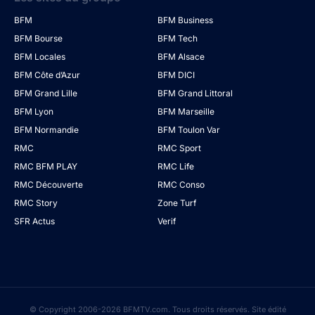
BFM
BFM Business
BFM Bourse
BFM Tech
BFM Locales
BFM Alsace
BFM Côte d’Azur
BFM DICI
BFM Grand Lille
BFM Grand Littoral
BFM Lyon
BFM Marseille
BFM Normandie
BFM Toulon Var
RMC
RMC Sport
RMC BFM PLAY
RMC Life
RMC Découverte
RMC Conso
RMC Story
Zone Turf
SFR Actus
Verif
© Copyright 2006-2026 BFMTV.com. Tous droits réservés. Site édité