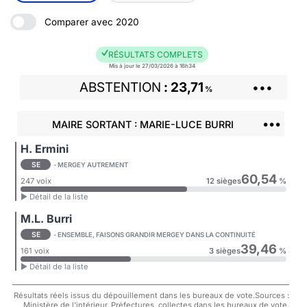
Comparer avec 2020
RÉSULTATS COMPLETS
Mis à jour le 27/03/2026 à 16h34
ABSTENTION
23,71
•••
%
•••
MAIRE SORTANT : MARIE-LUCE BURRI
H. Ermini
SE
- MERGEY AUTREMENT
60,54
247 voix
12 sièges
%
► Détail de la liste
M.L. Burri
SE
- ENSEMBLE, FAISONS GRANDIR MERGEY DANS LA CONTINUITÉ
39,46
161 voix
3 sièges
%
► Détail de la liste
Résultats réels issus du dépouillement dans les bureaux de vote.Sources :
Ministère de l'intérieur, Préfectures, collectes dans les bureaux de vote.