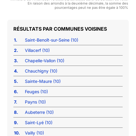
En raison des arrondis à la deuxième décimale, la somme des
pourcentages peut ne pas être égale à 100%
COMMUNES VOISINES
1.
Saint-Benoît-sur-Seine (10)
2.
Villacerf (10)
3.
Chapelle-Vallon (10)
4.
Chauchigny (10)
5.
Sainte-Maure (10)
6.
Feuges (10)
7.
Payns (10)
8.
Aubeterre (10)
9.
Saint-Lyé (10)
10.
Vailly (10)