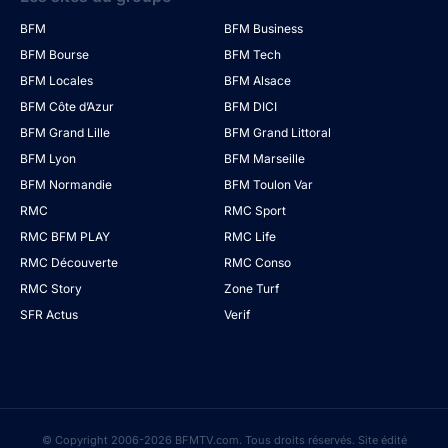
BFM
BFM Business
BFM Bourse
BFM Tech
BFM Locales
BFM Alsace
BFM Côte d’Azur
BFM DICI
BFM Grand Lille
BFM Grand Littoral
BFM Lyon
BFM Marseille
BFM Normandie
BFM Toulon Var
RMC
RMC Sport
RMC BFM PLAY
RMC Life
RMC Découverte
RMC Conso
RMC Story
Zone Turf
SFR Actus
Verif
© Copyright 2006-2026 BFMTV.com. Tous droits réservés. Site édité