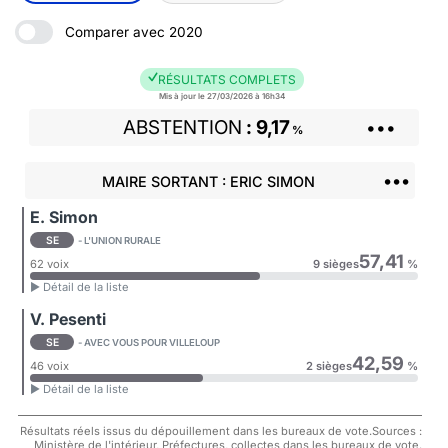
Comparer avec 2020
RÉSULTATS COMPLETS
Mis à jour le 27/03/2026 à 16h34
ABSTENTION
9,17
•••
%
•••
MAIRE SORTANT : ERIC SIMON
E. Simon
SE
- L'UNION RURALE
57,41
62 voix
9 sièges
%
► Détail de la liste
V. Pesenti
SE
- AVEC VOUS POUR VILLELOUP
42,59
46 voix
2 sièges
%
► Détail de la liste
Résultats réels issus du dépouillement dans les bureaux de vote.Sources :
Ministère de l'intérieur, Préfectures, collectes dans les bureaux de vote.