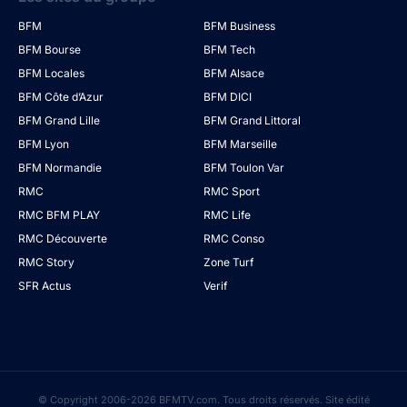
BFM
BFM Business
BFM Bourse
BFM Tech
BFM Locales
BFM Alsace
BFM Côte d’Azur
BFM DICI
BFM Grand Lille
BFM Grand Littoral
BFM Lyon
BFM Marseille
BFM Normandie
BFM Toulon Var
RMC
RMC Sport
RMC BFM PLAY
RMC Life
RMC Découverte
RMC Conso
RMC Story
Zone Turf
SFR Actus
Verif
© Copyright 2006-2026 BFMTV.com. Tous droits réservés. Site édité