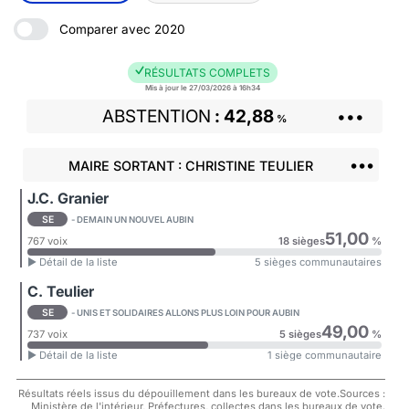
Comparer avec 2020
RÉSULTATS COMPLETS
Mis à jour le 27/03/2026 à 16h34
ABSTENTION
42,88
•••
%
•••
MAIRE SORTANT : CHRISTINE TEULIER
J.C. Granier
SE
- DEMAIN UN NOUVEL AUBIN
51,00
767 voix
18 sièges
%
► Détail de la liste
5 sièges communautaires
C. Teulier
SE
- UNIS ET SOLIDAIRES ALLONS PLUS LOIN POUR AUBIN
49,00
737 voix
5 sièges
%
► Détail de la liste
1 siège communautaire
Résultats réels issus du dépouillement dans les bureaux de vote.Sources :
Ministère de l'intérieur, Préfectures, collectes dans les bureaux de vote.