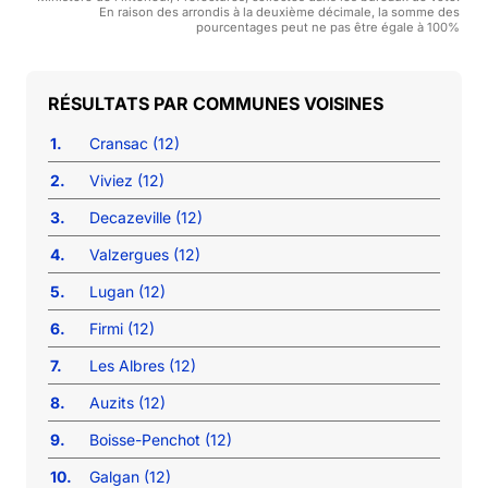
En raison des arrondis à la deuxième décimale, la somme des
pourcentages peut ne pas être égale à 100%
COMMUNES VOISINES
1.
Cransac (12)
2.
Viviez (12)
3.
Decazeville (12)
4.
Valzergues (12)
5.
Lugan (12)
6.
Firmi (12)
7.
Les Albres (12)
8.
Auzits (12)
9.
Boisse-Penchot (12)
10.
Galgan (12)