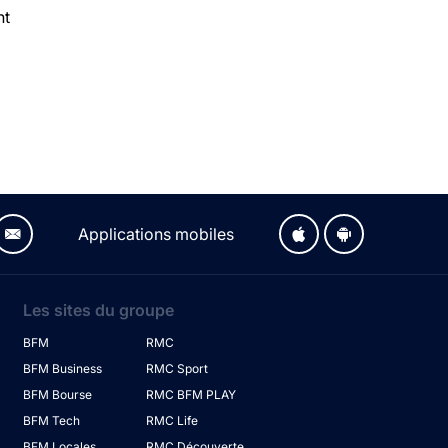
nt
Applications mobiles
Les sites du groupe
BFM
RMC
BFM Business
RMC Sport
BFM Bourse
RMC BFM PLAY
BFM Tech
RMC Life
BFM Locales
RMC Découverte