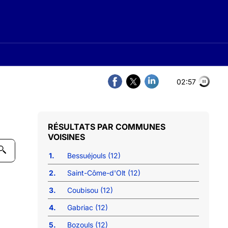
02:56
COMMUNES
VOISINES
1.
Bessuéjouls (12)
2.
Saint-Côme-d'Olt (12)
3.
Coubisou (12)
4.
Gabriac (12)
5.
Bozouls (12)