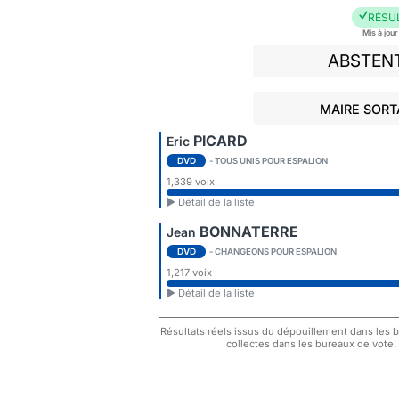
RÉSU
Mis à jou
ABSTEN
MAIRE SORTA
PICARD
Eric
DVD
- TOUS UNIS POUR ESPALION
1,339 voix
► Détail de la liste
BONNATERRE
Jean
DVD
- CHANGEONS POUR ESPALION
1,217 voix
► Détail de la liste
Résultats réels issus du dépouillement dans les bu
collectes dans les bureaux de vote.