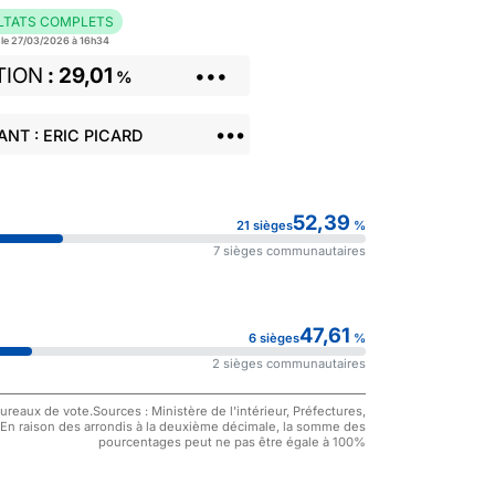
LTATS COMPLETS
r le 27/03/2026 à 16h34
TION
29,01
•••
%
•••
NT : ERIC PICARD
52,39
21 sièges
%
7 sièges communautaires
47,61
6 sièges
%
2 sièges communautaires
reaux de vote.Sources : Ministère de l'intérieur, Préfectures,
 En raison des arrondis à la deuxième décimale, la somme des
pourcentages peut ne pas être égale à 100%