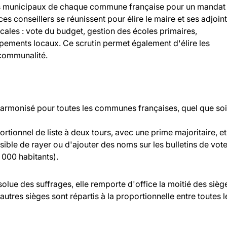
llers municipaux de chaque commune française pour un mandat
 ces conseillers se réunissent pour élire le maire et ses adjoint
ocales : vote du budget, gestion des écoles primaires,
ipements locaux. Ce scrutin permet également d'élire les
rcommunalité.
 harmonisé pour toutes les communes françaises, quel que soi
rtionnel de liste à deux tours, avec une prime majoritaire, et
ossible de rayer ou d'ajouter des noms sur les bulletins de vot
000 habitants).
bsolue des suffrages, elle remporte d'office la moitié des sièg
 autres sièges sont répartis à la proportionnelle entre toutes l