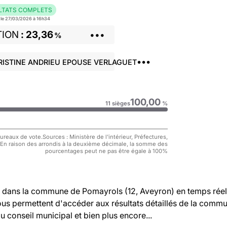
LTATS COMPLETS
r le 27/03/2026 à 16h34
TION
23,36
•••
%
•••
RISTINE ANDRIEU EPOUSE VERLAGUET
100,00
11 sièges
%
reaux de vote.Sources : Ministère de l'intérieur, Préfectures,
 En raison des arrondis à la deuxième décimale, la somme des
pourcentages peut ne pas être égale à 100%
dans la commune de Pomayrols (12, Aveyron) en temps réel
vous permettent d'accéder aux résultats détaillés de la comm
au conseil municipal et bien plus encore...