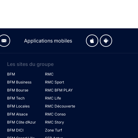
Applications mobiles
Les sites du groupe
BFM
RMC
BFM Business
RMC Sport
BFM Bourse
RMC BFM PLAY
BFM Tech
RMC Life
BFM Locales
RMC Découverte
BFM Alsace
RMC Conso
BFM Côte d’Azur
RMC Story
BFM DICI
Zone Turf