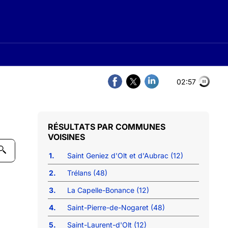
02:56
COMMUNES
VOISINES
1.
Saint Geniez d'Olt et d'Aubrac (12)
2.
Trélans (48)
3.
La Capelle-Bonance (12)
4.
Saint-Pierre-de-Nogaret (48)
5.
Saint-Laurent-d'Olt (12)