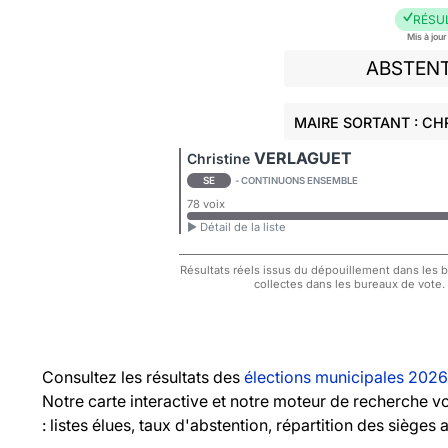
RÉSU
Mis à jou
ABSTEN
MAIRE SORTANT : CH
VERLAGUET
Christine
SE
- CONTINUONS ENSEMBLE
78 voix
► Détail de la liste
Résultats réels issus du dépouillement dans les bu
collectes dans les bureaux de vote.
Consultez les résultats des
élections municipales 2026
Notre carte interactive et notre moteur de recherche 
: listes élues, taux d'abstention, répartition des sièges 