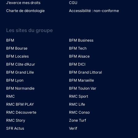
J’exerce mes droits
CGU
Charte de déontologie
Accessibilité : non-conforme
Les sites du groupe
BFM
BFM Business
BFM Bourse
BFM Tech
BFM Locales
BFM Alsace
BFM Côte d’Azur
BFM DICI
BFM Grand Lille
BFM Grand Littoral
BFM Lyon
BFM Marseille
BFM Normandie
BFM Toulon Var
RMC
RMC Sport
RMC BFM PLAY
RMC Life
RMC Découverte
RMC Conso
RMC Story
Zone Turf
SFR Actus
Verif