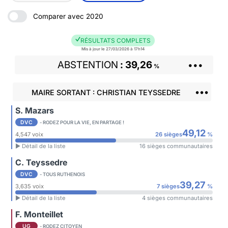
Comparer avec 2020
RÉSULTATS COMPLETS
Mis à jour le 27/03/2026 à 17h14
ABSTENTION
39,26
•••
%
•••
MAIRE SORTANT : CHRISTIAN TEYSSEDRE
S. Mazars
DVC
- RODEZ POUR LA VIE, EN PARTAGE !
49,12
4,547 voix
26 sièges
%
► Détail de la liste
16 sièges communautaires
C. Teyssedre
DVC
- TOUS RUTHENOIS
39,27
3,635 voix
7 sièges
%
► Détail de la liste
4 sièges communautaires
F. Monteillet
UG
- RODEZ CITOYEN