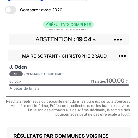
Comparer avec 2020
RÉSULTATS COMPLETS
Mis à jour le 27/03/2026 à 16h34
ABSTENTION
19,54
•••
%
•••
MAIRE SORTANT : CHRISTOPHE BRAUD
J. Oden
SE
- CONFIANCE ET PROXIMITE
100,00
65 voix
11 sièges
%
► Détail de la liste
Résultats réels issus du dépouillement dans les bureaux de vote.Sources :
Ministère de l'intérieur, Préfectures, collectes dans les bureaux de vote.
En raison des arrondis à la deuxième décimale, la somme des
pourcentages peut ne pas être égale à 100%
COMMUNES VOISINES