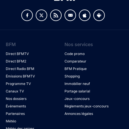
BFM
Nos services
Direct BFMTV
Code promo
Direct BFM2
Comparateur
Direct Radio BFM
BFM Pratique
Émissions BFMTV
Shopping
Programme TV
Immobilier neuf
Canaux TV
Portage salarial
Nos dossiers
Jeux-concours
Évènements
Règlements jeux-concours
Partenaires
Annonces légales
Météo
Météo des neiges