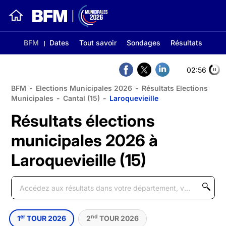
BFM
Dates
Tout savoir
Sondages
Résultats
02:56
BFM
-
Elections Municipales 2026
-
Résultats Elections
Municipales
-
Cantal (15)
-
Laroquevieille
Résultats élections
municipales 2026 à
Laroquevieille (15)
er
nd
1
TOUR 2026
2
TOUR 2026