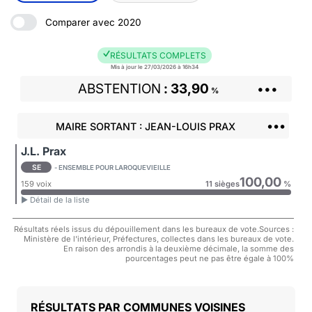
Comparer avec 2020
RÉSULTATS COMPLETS
Mis à jour le 27/03/2026 à 16h34
ABSTENTION
33,90
•••
%
•••
MAIRE SORTANT : JEAN-LOUIS PRAX
J.L. Prax
SE
- ENSEMBLE POUR LAROQUEVIEILLE
100,00
159 voix
11 sièges
%
► Détail de la liste
Résultats réels issus du dépouillement dans les bureaux de vote.Sources :
Ministère de l'intérieur, Préfectures, collectes dans les bureaux de vote.
En raison des arrondis à la deuxième décimale, la somme des
pourcentages peut ne pas être égale à 100%
COMMUNES VOISINES