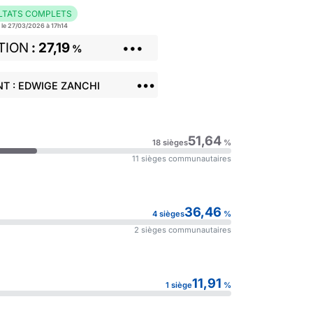
LTATS COMPLETS
r le 27/03/2026 à 17h14
TION
27,19
•••
%
•••
T : EDWIGE ZANCHI
51,64
18 sièges
%
11 sièges communautaires
36,46
4 sièges
%
2 sièges communautaires
11,91
1 siège
%