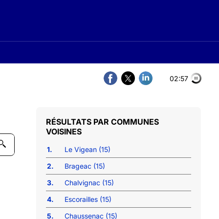
02:57
COMMUNES
VOISINES
1.
Le Vigean (15)
2.
Brageac (15)
3.
Chalvignac (15)
4.
Escorailles (15)
5.
Chaussenac (15)