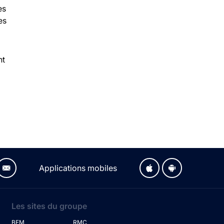
es
es
nt
Applications mobiles
Les sites du groupe
BFM
RMC