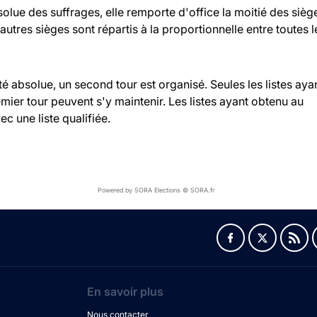
bsolue des suffrages, elle remporte d'office la moitié des sièg
 autres sièges sont répartis à la proportionnelle entre toutes l
ité absolue, un second tour est organisé. Seules les listes aya
ier tour peuvent s'y maintenir. Les listes ayant obtenu au
c une liste qualifiée.
Powered by SORA Elections © SORA.fr
En savoir plus
Nous contacter